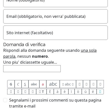
Nome (obbligatorio)
Email (obbligatorio, non verra' pubblicata)
Sito internet (facoltativo)
Domanda di verifica
Rispondi alla domanda seguente usando
una sola
parola
, nessun
numero
.
Uno piu' diciassette uguale...
abc
G
C
S
abc
a
abc
T
È
à
è
ì
ò
ù
é
Segnalami i prossimi commenti su questa pagina
tramite e-mail