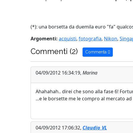
(*)
: una borsetta da duemila euro "fa" qualcos
Argomenti:
acquisti
,
fotografia
,
Nikon
,
Singa
Commenti (2)
Commenta
04/09/2012 16:34:19,
Marina
Ahahahah.. direi che sono alla fase 6! Fort
...e le borsette me le compro al mercato ad
04/09/2012 17:06:32,
Claudio_VL