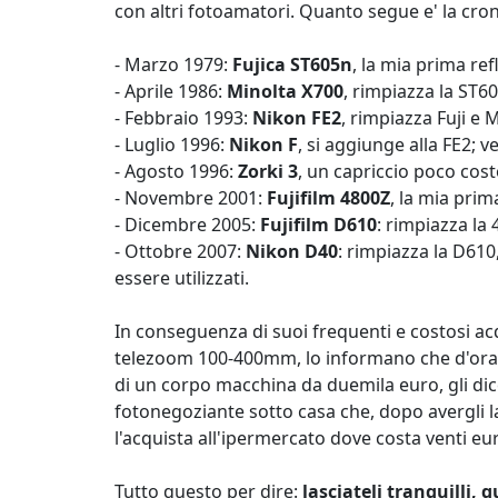
con altri fotoamatori. Quanto segue e' la cron
- Marzo 1979:
Fujica ST605n
, la mia prima ref
- Aprile 1986:
Minolta X700
, rimpiazza la ST
- Febbraio 1993:
Nikon FE2
, rimpiazza Fuji e 
- Luglio 1996:
Nikon F
, si aggiunge alla FE2; v
- Agosto 1996:
Zorki 3
, un capriccio poco cos
- Novembre 2001:
Fujifilm 4800Z
, la mia prim
- Dicembre 2005:
Fujifilm D610
: rimpiazza la 
- Ottobre 2007:
Nikon D40
: rimpiazza la D610
essere utilizzati.
In conseguenza di suoi frequenti e costosi acq
telezoom 100-400mm, lo informano che d'ora in
di un corpo macchina da duemila euro, gli dic
fotonegoziante sotto casa che, dopo avergli l
l'acquista all'ipermercato dove costa venti eu
Tutto questo per dire:
lasciateli tranquilli, 