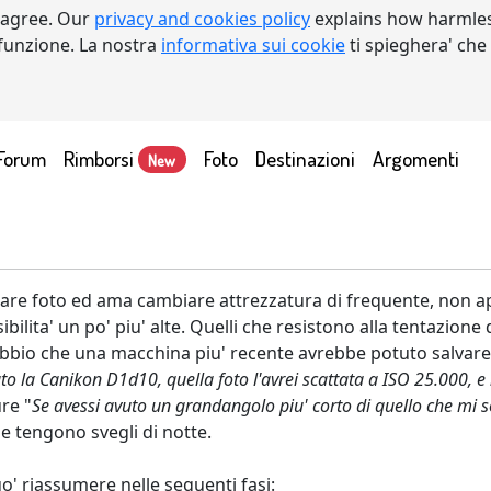
 agree. Our
privacy and cookies policy
explains how harmles
a funzione. La nostra
informativa sui cookie
ti spieghera' che
Forum
Rimborsi
Foto
Destinazioni
Argomenti
New
ttare foto ed ama cambiare attrezzatura di frequente, non 
bilita' un po' piu' alte. Quelli che resistono alla tentazio
 dubbio che una macchina piu' recente avrebbe potuto salvar
uto la Canikon D1d10, quella foto l'avrei scattata a ISO 25.000, 
re "
Se avessi avuto un grandangolo piu' corto di quello che mi 
e tengono svegli di notte.
uo' riassumere nelle seguenti fasi: