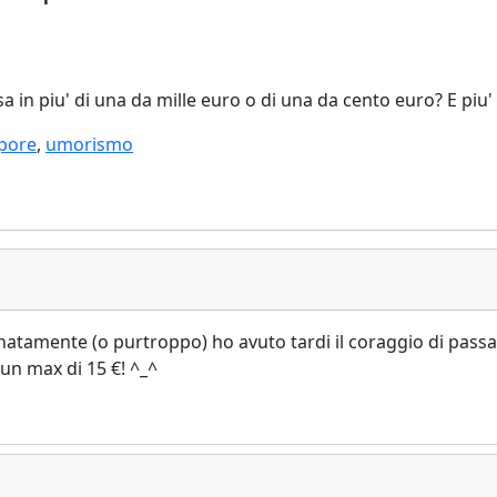
a in piu' di una da mille euro o di una da cento euro? E piu'
pore
,
umorismo
unatamente (o purtroppo) ho avuto tardi il coraggio di pass
 un max di 15 €! ^_^