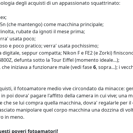
ologia degli acquisti di un appassionato squattrinato:
lex;
605n (che mantengo) come macchina principale;
Minolta, rubate da ignoti il mese prima;
erra' usata poco;
toso e poco pratico; verra' usata pochissimo;
a digitale, seppur compatta; Nikon F e FE2 (e Zorki) finiscono
4800Z, defunta sotto la Tour Eiffel (momento ideale...);
, che iniziava a funzionare male (vedi fase
6
, sopra...); i vec
uisti, il fotoamatore medio vive circondato da minacce: geni
 poi dovra' pagare l'affitto della camera in cui vive; una m
e che se lui compra quella macchina, dovra' regalarle per i
asciato manipolare quel corpo macchina una dozzina di volte
ro in meno.
questi poveri fotoamatori!