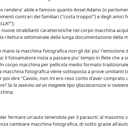
 lo rendera' abile e famoso quanto Ansel Adams (o perlome
enti contrari dei familiari ("costa troppo!") e degli amici f
LLA?");
 nuove strabilianti caratteristiche nel corpo macchina acqui
 e la rilettura settimanale della lunga documentazione della
 in mano la macchina fotografica non gli da' piu' l'emozione de
 il fotoamatore inizia a passare piu' tempo in Rete che a sc
n corpo macchina per pellicola medio formato tradizionale?)
macchina fotografica viene sottoposta a prove umilianti (c
 poi dire "Cavolo, non mi ero reso conto d'aver comprato 
are? Se la avvicino ad un magnete tipo sfasciacarrozze si rovinera
cchina;
oler fermare un'auto tenendola per il paraurti: al massimo si
za cambiare macchina fotografica, di solito grazie all'aiuto 