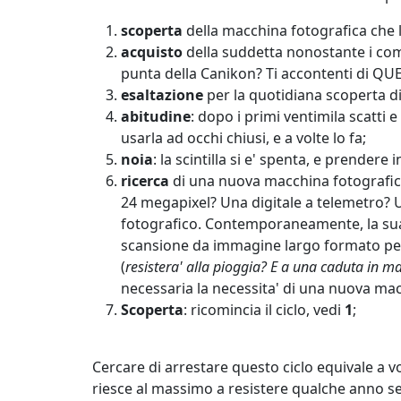
scoperta
della macchina fotografica che
acquisto
della suddetta nonostante i comm
punta della Canikon? Ti accontenti di QUE
esaltazione
per la quotidiana scoperta di
abitudine
: dopo i primi ventimila scatti
usarla ad occhi chiusi, e a volte lo fa;
noia
: la scintilla si e' spenta, e prendere
ricerca
di una nuova macchina fotografica:
24 megapixel? Una digitale a telemetro? U
fotografico. Contemporaneamente, la sua 
scansione da immagine largo formato per
(
resistera' alla pioggia? E a una caduta in m
necessaria la necessita' di una nuova ma
Scoperta
: ricomincia il ciclo, vedi
1
;
Cercare di arrestare questo ciclo equivale a v
riesce al massimo a resistere qualche anno sen