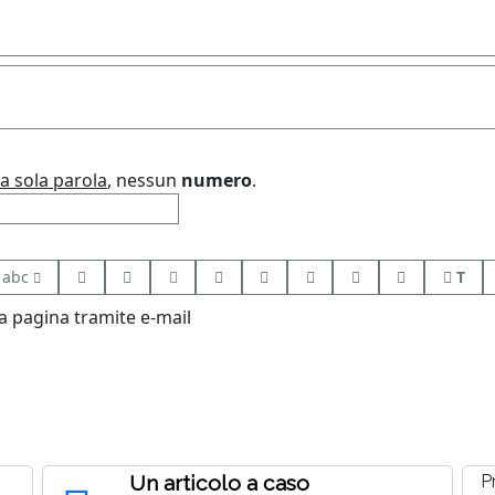
a sola parola
, nessun
numero
.
abc
T
 pagina tramite e-mail
Un articolo a caso
P