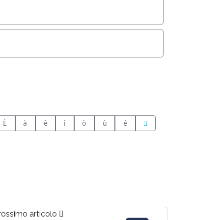
È
à
è
ì
ò
ù
é
rossimo articolo