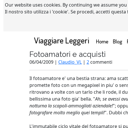
Our website uses cookies. By continuing we assume you
Il nostro sito utilizza i 'cookie'. Se procedi, accetti quest
Viaggiare Leggeri
(current)
Home
Blog
Fotoamatori e acquisti
06/04/2009 |
Claudio_VL
|
2
commenti
Il fotoamatore e' una bestia strana: ama sca
promette foto con un megapixel in piu' o sensi
ritrovano a volte con un tarlo che li rode, il
bellissima una foto gia' bella. "
Ah, se avessi av
notturna la scapoli-ammogliati aziendale!
"; oppu
fotografare molto meglio quei templi!
". Dubbi ch
L'immutabile ciclo vitale del fotoamatore si p