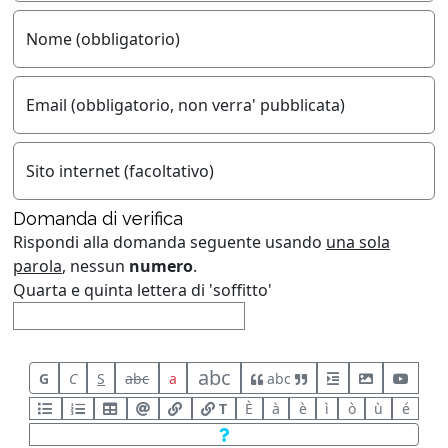
Nome (obbligatorio)
Email (obbligatorio, non verra' pubblicata)
Sito internet (facoltativo)
Domanda di verifica
Rispondi alla domanda seguente usando
una sola
parola
, nessun
numero
.
Quarta e quinta lettera di 'soffitto'
abc
G
C
S
abc
a
abc
T
È
à
è
ì
ò
ù
é