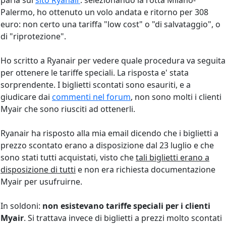
parla sul
sito Ryanair
: selezionando la rotta Milano-
Palermo, ho ottenuto un volo andata e ritorno per 308
euro: non certo una tariffa "low cost" o "di salvataggio", o
di "riprotezione".
Ho scritto a Ryanair per vedere quale procedura va seguita
per ottenere le tariffe speciali. La risposta e' stata
sorprendente. I biglietti scontati sono esauriti, e a
giudicare dai
commenti nel forum
, non sono molti i clienti
Myair che sono riusciti ad ottenerli.
Ryanair ha risposto alla mia email dicendo che i biglietti a
prezzo scontato erano a disposizione dal 23 luglio e che
sono stati tutti acquistati, visto che
tali biglietti erano a
disposizione di tutti
e non era richiesta documentazione
Myair per usufruirne.
In soldoni:
non esistevano tariffe speciali per i clienti
Myair
. Si trattava invece di biglietti a prezzi molto scontati