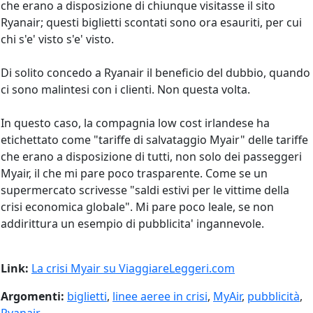
che erano a disposizione di chiunque visitasse il sito
Ryanair; questi biglietti scontati sono ora esauriti, per cui
chi s'e' visto s'e' visto.
Di solito concedo a Ryanair il beneficio del dubbio, quando
ci sono malintesi con i clienti. Non questa volta.
In questo caso, la compagnia low cost irlandese ha
etichettato come "tariffe di salvataggio Myair" delle tariffe
che erano a disposizione di tutti, non solo dei passeggeri
Myair, il che mi pare poco trasparente. Come se un
supermercato scrivesse "saldi estivi per le vittime della
crisi economica globale". Mi pare poco leale, se non
addirittura un esempio di pubblicita' ingannevole.
Link:
La crisi Myair su ViaggiareLeggeri.com
Argomenti:
biglietti
,
linee aeree in crisi
,
MyAir
,
pubblicità
,