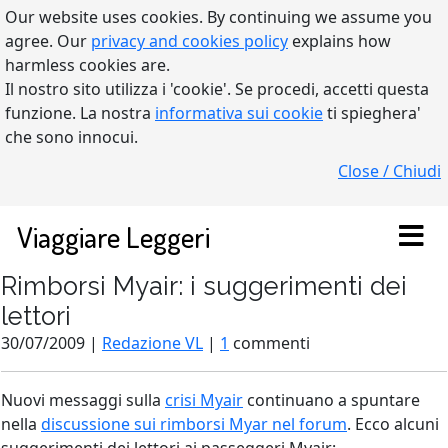
Our website uses cookies. By continuing we assume you
agree. Our
privacy and cookies policy
explains how
harmless cookies are.
Il nostro sito utilizza i 'cookie'. Se procedi, accetti questa
funzione. La nostra
informativa sui cookie
ti spieghera'
che sono innocui.
Close / Chiudi
Viaggiare Leggeri
Rimborsi Myair: i suggerimenti dei
lettori
30/07/2009 |
Redazione VL
|
1
commenti
Nuovi messaggi sulla
crisi Myair
continuano a spuntare
nella
discussione sui rimborsi Myar nel forum
. Ecco alcuni