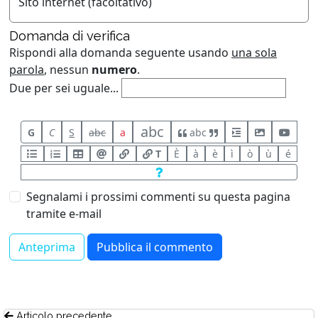
Sito internet (facoltativo)
Domanda di verifica
Rispondi alla domanda seguente usando
una sola
parola
, nessun
numero
.
Due per sei uguale...
abc
G
C
S
abc
a
abc
T
È
à
è
ì
ò
ù
é
Segnalami i prossimi commenti su questa pagina
tramite e-mail
Articolo precedente