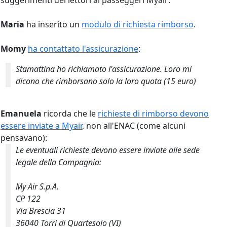
suggerimenti dei lettori ai passeggeri Myair:
Maria
ha inserito un
modulo di richiesta rimborso
.
Momy
ha contattato l'assicurazione
:
Stamattina ho richiamato l'assicurazione. Loro mi
dicono che rimborsano solo la loro quota (15 euro)
Emanuela
ricorda che le
richieste di rimborso devono
essere inviate a Myair
, non all'ENAC (come alcuni
pensavano):
Le eventuali richieste devono
essere inviate alle sede
legale della Compagnia:
My Air S.p.A.
CP 122
Via Brescia 31
36040 Torri di Quartesolo (VI)