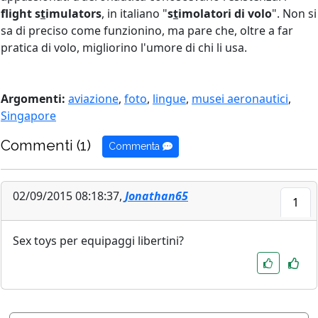
flight s
t
imulators
, in italiano "
s
t
imolatori di volo
". Non si
sa di preciso come funzionino, ma pare che, oltre a far
pratica di volo, migliorino l'umore di chi li usa.
Argomenti:
aviazione
,
foto
,
lingue
,
musei aeronautici
,
Singapore
Commenti (1)
Commenta
02/09/2015 08:18:37,
Jonathan65
1
Sex toys per equipaggi libertini?