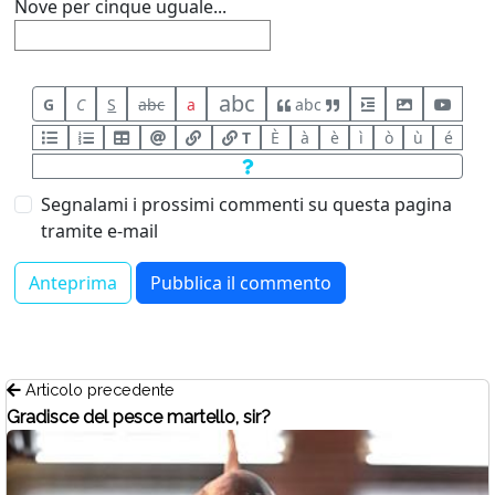
Nove per cinque uguale...
abc
G
C
S
abc
a
abc
T
È
à
è
ì
ò
ù
é
Segnalami i prossimi commenti su questa pagina
tramite e-mail
Articolo precedente
Gradisce del pesce martello, sir?