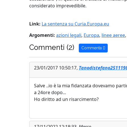
considerato imprevedibile.
Link:
La sentenza su Curia.Europa.eu
Argomenti:
azioni legali
,
Europa
,
linee aeree
Commenti (2)
Commenta
23/01/2017 10:50:17,
Tanodistefano251119
Salve ..io è la mia fidanzata dovevamo part
a 24ore dopo...
Ho diritto ad un risarcimento?
17/11/2022 12:18:33,
Marco