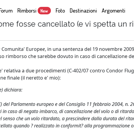
Forum
Rimborsi
Foto
Destinazioni
Argomenti
New
? Come fosse cancellato (e vi spetta un
e
Comunita' Europe
e
, in una sentenza del 19 novembre 2009, 
tesso rimborso che sarebbe dovuto in caso di cancellazione de
d e' relativa a due procedimenti (C-402/07 contro Condor Fl
ne finale (il neretto e' mio):
e) dichiara:
o (CE) del Parlamento europeo e del Consiglio 11 febbraio 2004, n. 
 in caso di negato imbarco, di cancellazione del volo o di ritar
el senso che un volo ritardato, a prescindere dalla durata del ri
ncellato quando ? realizzato in conformit? alla programmazione o