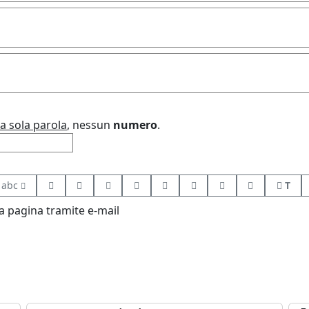
a sola parola
, nessun
numero
.
abc
T
 pagina tramite e-mail