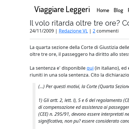
Viaggiare Leggeri
(current)
Home
Blog
Il volo ritarda oltre tre ore
24/11/2009 |
Redazione VL
|
2
commenti
La quarta sezione della Corte di Giustizia dell
oltre tre ore, il passeggero ha diritto allo s
La sentenza e' disponibile
qui
(in italiano), e
riuniti in una sola sentenza. Cito la dichiarazio
(...) Per questi motivi, la Corte (Quarta Sezion
1) Gli artt. 2, lett. l), 5 e 6 del regolament
di compensazione ed assistenza ai passeggeri
(CEE) n. 295/91, devono essere interpretati n
significativa, non pu? essere considerato ca