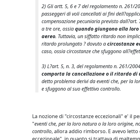
2) Gli artt. 5, 6 e 7 del regolamento n. 261/2
passeggeri di voli cancellati ai fini dell?appl
compensazione pecuniaria previsto dall?art. 
a tre ore, ossia
quando giungono alla loro d
aereo
. Tuttavia, un siffatto ritardo non impl
ritardo prolungato ? dovuto a
circostanze e
caso, ossia circostanze che sfuggono all?effet
3) L?art. 5, n. 3, del regolamento n. 261/200
comporta la cancellazione o il ritardo di 
detto problema derivi da eventi che, per la lor
e sfuggono al suo effettivo controllo.
La nozione di "circostanze eccezionali" e' il pe
"
eventi che, per la loro natura o la loro origine, n
controllo
, allora addio rimborso. E avevo lett
eccezionale", in quanto si trattava di maltemp