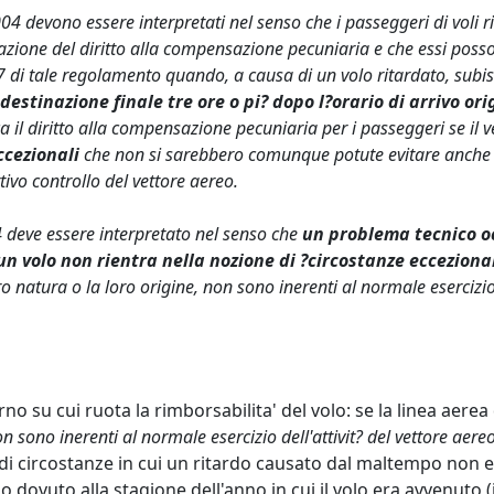
004 devono essere interpretati nel senso che i passeggeri di voli r
icazione del diritto alla compensazione pecuniaria e che essi posso
7 di tale regolamento quando, a causa di un volo ritardato, subi
estinazione finale tre ore o pi? dopo l?orario di arrivo or
ica il diritto alla compensazione pecuniaria per i passeggeri se il 
ccezionali
che non si sarebbero comunque potute evitare anche se
tivo controllo del vettore aereo.
4 deve essere interpretato nel senso che
un problema tecnico o
un volo non rientra nella nozione di ?circostanze ecceziona
o natura o la loro origine, non sono inerenti al normale esercizio 
rno su cui ruota la rimborsabilita' del volo: se la linea aere
on sono inerenti al normale esercizio dell'attivit? del vettore aer
o di circostanze in cui un ritardo causato dal maltempo non 
o dovuto alla stagione dell'anno in cui il volo era avvenuto