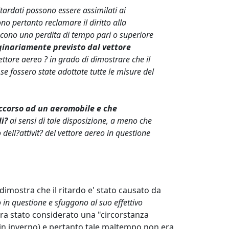
itardati possono essere assimilati ai
no pertanto reclamare il diritto alla
scono una perdita di tempo pari o superiore
iginariamente previsto dal vettore
vettore aereo ? in grado di dimostrare che il
 fossero state adottate tutte le misure del
ccorso ad un aeromobile e che
li?
ai sensi di tale disposizione, a meno che
dell?attivit? del vettore aereo in questione
a dimostra che il ritardo e' stato causato da
eo in questione e sfuggono al suo effettivo
era stato considerato una "circorstanza
 (in inverno) e pertanto tale maltempo non era