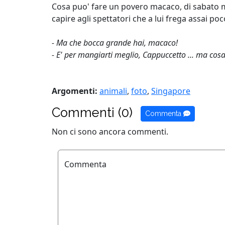
Cosa puo' fare un povero macaco, di sabato ma
capire agli spettatori che a lui frega assai 
- Ma che bocca grande hai, macaco!
- E' per mangiarti meglio, Cappuccetto ... ma cosa m
Argomenti:
animali
,
foto
,
Singapore
Commenti (0)
Commenta
Non ci sono ancora commenti.
Commenta