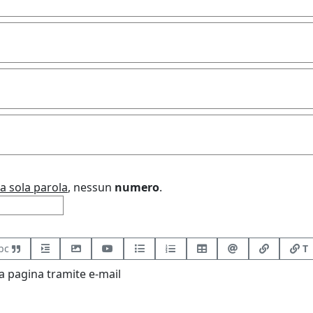
a sola parola
, nessun
numero
.
bc
T
 pagina tramite e-mail