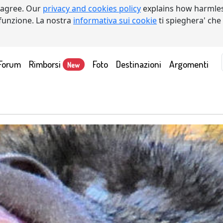
 agree. Our
privacy and cookies policy
explains how harmles
a funzione. La nostra
informativa sui cookie
ti spieghera' che
Forum
Rimborsi
Foto
Destinazioni
Argomenti
New