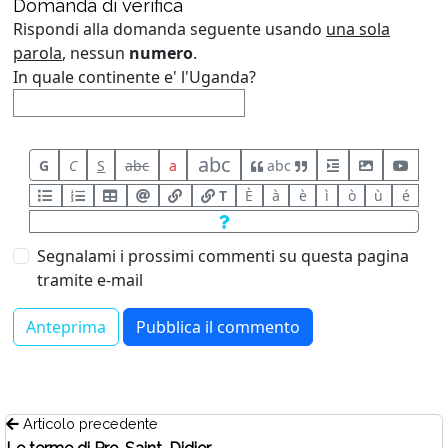
Domanda di verifica
Rispondi alla domanda seguente usando
una sola
parola
, nessun
numero
.
In quale continente e' l'Uganda?
abc
G
C
S
abc
a
abc
T
È
à
è
ì
ò
ù
é
Segnalami i prossimi commenti su questa pagina
tramite e-mail
Articolo precedente