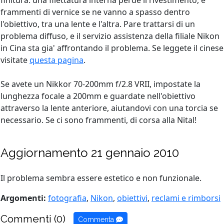
finitura: una filettatura interna perde il rivestimento, e
frammenti di vernice se ne vanno a spasso dentro
l'obiettivo, tra una lente e l'altra. Pare trattarsi di un
problema diffuso, e il servizio assistenza della filiale Nikon
in Cina sta gia' affrontando il problema. Se leggete il cinese
visitate
questa pagina
.
Se avete un Nikkor 70-200mm f/2.8 VRII, impostate la
lunghezza focale a 200mm e guardate nell'obiettivo
attraverso la lente anteriore, aiutandovi con una torcia se
necessario. Se ci sono frammenti, di corsa alla Nital!
Aggiornamento 21 gennaio 2010
Il problema sembra essere estetico e non funzionale.
Argomenti:
fotografia
,
Nikon
,
obiettivi
,
reclami e rimborsi
Commenti (0)
Commenta