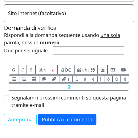
Sito internet (facoltativo)
Domanda di verifica
Rispondi alla domanda seguente usando
una sola
parola
, nessun
numero
.
Due per sei uguale...
abc
G
C
S
abc
a
abc
T
È
à
è
ì
ò
ù
é
Segnalami i prossimi commenti su questa pagina
tramite e-mail