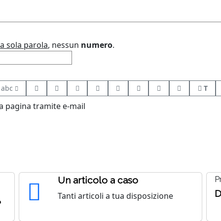
a sola parola
, nessun
numero
.
abc
T
 pagina tramite e-mail
Un articolo a caso
P
D
Tanti articoli a tua disposizione
?