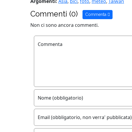
Argomenti:
Asia
,
bici
,
foto
,
meteo
,
Taiwan
Commenti (0)
Commenta
Non ci sono ancora commenti.
Commenta
Nome (obbligatorio)
Email (obbligatorio, non verra' pubblicata)