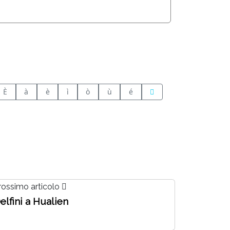
È
à
è
ì
ò
ù
é
rossimo articolo
elfini a Hualien