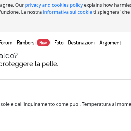
 agree. Our
privacy and cookies policy
explains how harmles
a funzione. La nostra
informativa sui cookie
ti spieghera' che
Forum
Rimborsi
Foto
Destinazioni
Argomenti
New
caldo?
roteggere la pelle.
 sole e dall'inquinamento come puo'. Temperatura al momento 