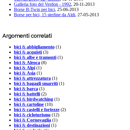
Galleria foto del Verdon - 1992
, 20-11-2013
Borse B-Twin per bici
, 25-06-2013
Borse per bici, 15 sterline da Aldi
, 27-05-2013
Argomenti correlati
bici
&
abbigliamento
(1)
bici
&
acquisti
(3)
bici
&
albe e tramonti
(1)
bici
&
Aleoca
(8)
bici
&
Alpi
(1)
bici
&
Asia
(1)
bici
&
attrezzatura
(1)
bici
&
bagagli smarriti
(1)
bici
&
barca
(1)
bici
&
battelli
(2)
bici
&
birdwatching
(1)
bici
&
cartoline
(10)
bici
&
castelli e fortezze
(2)
bici
&
cicloturismo
(12)
bici
&
Cornovaglia
(1)
bici
&
destinazioni
(1)