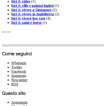
bici
&
video
(1)
bici
&
ville e palazzi inglesi
(1)
bici
&
vivere a Singapore
(2)
bici
&
vivere in Inghilterra
(2)
bici
&
vivere low cost
(4)
bici
&
zaini e borse
(1)
Come seguirci
Whatsapp
Twitter
Facebook
Instagram
Newsletter
RSS
Questo sito
Argomenti