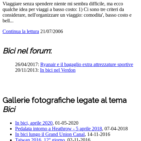
Viaggiare senza spendere niente mi sembra difficile, ma ecco
qualche idea per viaggi a basso costo: 1) Ci sono tre criteri da
considerare, nell'organizzare un viaggio: comodita', basso costo e
bell...
Continua la lettura
21/07/2006
Bici
nel forum
:
26/04/2017:
Ryanair e il bagaglio extra attrezzature sportive
20/11/2013:
In bici nel Verdon
Gallerie fotografiche legate al tema
Bici
In bici, aprile 2020
, 01-05-2020
Pedalata intorno a Heathrow - 5 aprile 2018
, 07-04-2018
In bici lungo il Grand Union Canal
, 14-11-2016
Taiwan 2016, 12° giorno
, 02-11-2016