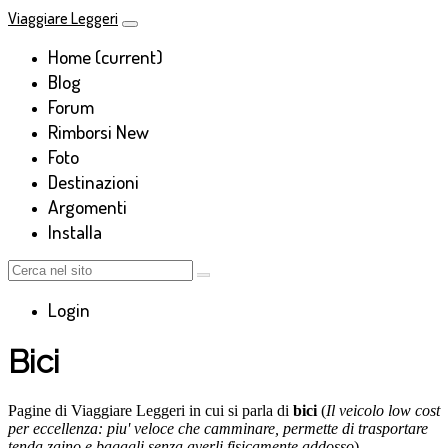
Viaggiare Leggeri
Home
(current)
Blog
Forum
Rimborsi
New
Foto
Destinazioni
Argomenti
Installa
Login
Bici
Pagine di Viaggiare Leggeri in cui si parla di
bici
(
Il veicolo low cost
per eccellenza: piu' veloce che camminare, permette di trasportare
tenda zaino e bagagli senza averli fisicamente addosso
).