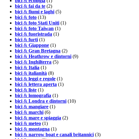
bici
&
ecologia
(1)
bici
&
fai da te
(2)
bici
&
fiumi e laghi
(5)
bici
&
foto
(13)
bici
&
foto Stati Uniti
(1)
bici
&
foto Taiwan
(1)
bici
&
fuoristrada
(1)
bici
&
furti
(1)
bici
&
Giappone
(1)
bici
&
Gran Bretagna
(2)
bici
&
Heathrow e dintorni
(9)
bici
&
Inghilterra
(5)
bici
&
Italia
(1)
bici
&
italianità
(8)
bici
&
leggi e regole
(1)
bici
&
lettera aperta
(1)
bici
&
liste
(1)
bici
&
lomografia
(1)
bici
&
Londra e dintorni
(10)
bici
&
mangiare
(1)
bici
&
marchi
(6)
bici
&
mare e spiaggia
(2)
bici
&
meteo
(1)
bici
&
montagna
(1)
bici
&
narrow boat e canali britannici
(3)