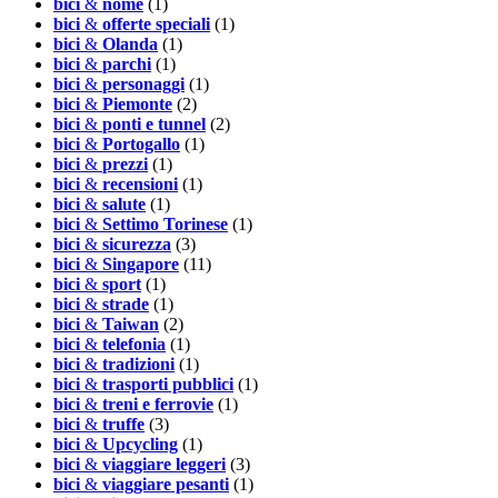
bici
&
nome
(1)
bici
&
offerte speciali
(1)
bici
&
Olanda
(1)
bici
&
parchi
(1)
bici
&
personaggi
(1)
bici
&
Piemonte
(2)
bici
&
ponti e tunnel
(2)
bici
&
Portogallo
(1)
bici
&
prezzi
(1)
bici
&
recensioni
(1)
bici
&
salute
(1)
bici
&
Settimo Torinese
(1)
bici
&
sicurezza
(3)
bici
&
Singapore
(11)
bici
&
sport
(1)
bici
&
strade
(1)
bici
&
Taiwan
(2)
bici
&
telefonia
(1)
bici
&
tradizioni
(1)
bici
&
trasporti pubblici
(1)
bici
&
treni e ferrovie
(1)
bici
&
truffe
(3)
bici
&
Upcycling
(1)
bici
&
viaggiare leggeri
(3)
bici
&
viaggiare pesanti
(1)