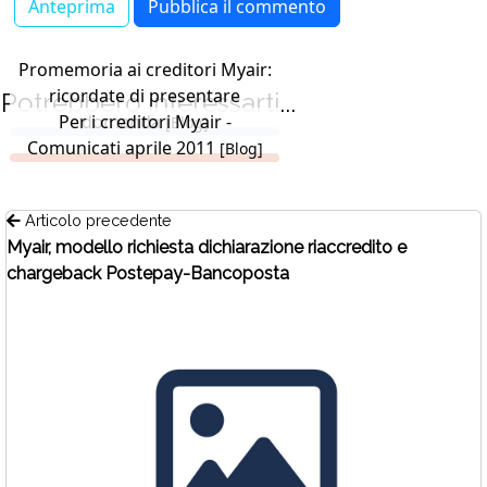
Promemoria ai creditori Myair:
ricordate di presentare
Potrebbero interessarti...
Per i creditori Myair -
domanda
[Blog]
Comunicati aprile 2011
[Blog]
Articolo precedente
Myair, modello richiesta dichiarazione riaccredito e
chargeback Postepay-Bancoposta