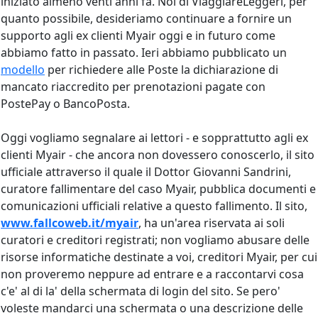
iniziato almeno venti anni fa. Noi di ViaggiareLeggeri, per
quanto possibile, desideriamo continuare a fornire un
supporto agli ex clienti Myair oggi e in futuro come
abbiamo fatto in passato. Ieri abbiamo pubblicato un
modello
per richiedere alle Poste la dichiarazione di
mancato riaccredito per prenotazioni pagate con
PostePay o BancoPosta.
Oggi vogliamo segnalare ai lettori - e sopprattutto agli ex
clienti Myair - che ancora non dovessero conoscerlo, il sito
ufficiale attraverso il quale il Dottor Giovanni Sandrini,
curatore fallimentare del caso Myair, pubblica documenti e
comunicazioni ufficiali relative a questo fallimento. Il sito,
www.fallcoweb.it/myair
, ha un'area riservata ai soli
curatori e creditori registrati; non vogliamo abusare delle
risorse informatiche destinate a voi, creditori Myair, per cui
non proveremo neppure ad entrare e a raccontarvi cosa
c'e' al di la' della schermata di login del sito. Se pero'
voleste mandarci una schermata o una descrizione delle