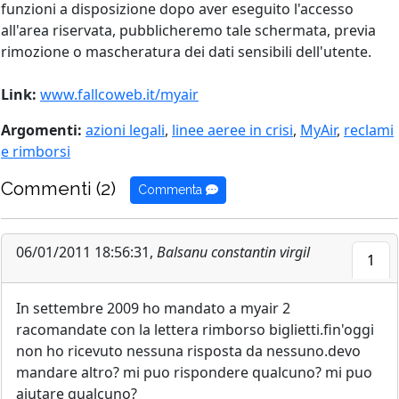
funzioni a disposizione dopo aver eseguito l'accesso
all'area riservata, pubblicheremo tale schermata, previa
rimozione o mascheratura dei dati sensibili dell'utente.
Link:
www.fallcoweb.it/myair
Argomenti:
azioni legali
,
linee aeree in crisi
,
MyAir
,
reclami
e rimborsi
Commenti (2)
Commenta
06/01/2011 18:56:31,
Balsanu constantin virgil
1
In settembre 2009 ho mandato a myair 2
racomandate con la lettera rimborso biglietti.fin'oggi
non ho ricevuto nessuna risposta da nessuno.devo
mandare altro? mi puo rispondere qualcuno? mi puo
aiutare qualcuno?