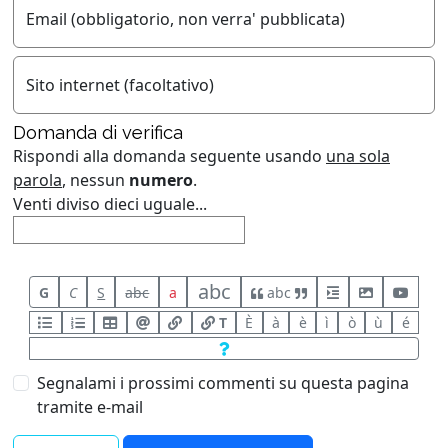
Email (obbligatorio, non verra' pubblicata)
Sito internet (facoltativo)
Domanda di verifica
Rispondi alla domanda seguente usando
una sola
parola
, nessun
numero
.
Venti diviso dieci uguale...
abc
G
C
S
abc
a
abc
T
È
à
è
ì
ò
ù
é
Segnalami i prossimi commenti su questa pagina
tramite e-mail