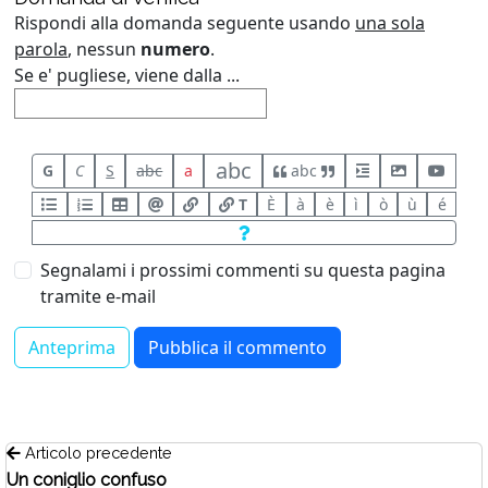
Rispondi alla domanda seguente usando
una sola
parola
, nessun
numero
.
Se e' pugliese, viene dalla ...
abc
G
C
S
abc
a
abc
T
È
à
è
ì
ò
ù
é
Segnalami i prossimi commenti su questa pagina
tramite e-mail
Articolo precedente
Un coniglio confuso