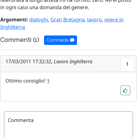
telefonata a lungo attesa mi ha fornito: zero. Avrei posto
in ogni caso una domanda del genere.
Argomenti:
dialoghi
,
Gran Bretagna
,
lavoro
,
vivere in
Inghilterra
Commenti (1)
Commenta
17/03/2011 17:32:32,
Lavoro Inghilterra
1
Ottimo consiglio! :)
Commenta