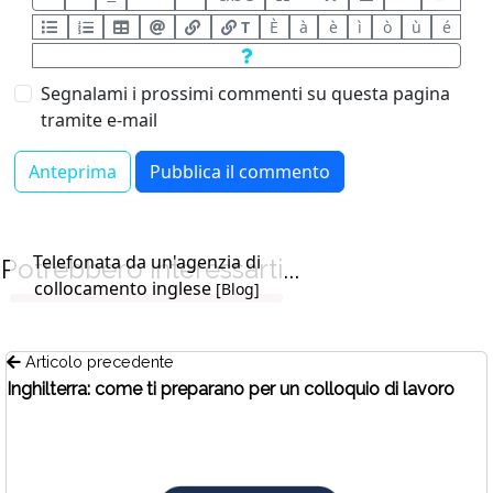
T
È
à
è
ì
ò
ù
é
Segnalami i prossimi commenti su questa pagina
tramite e-mail
Telefonata da un'agenzia di
Potrebbero interessarti...
collocamento inglese
[Blog]
Articolo precedente
Inghilterra: come ti preparano per un colloquio di lavoro