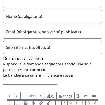
Nome (obbligatorio)
Email (obbligatorio, non verra' pubblicata)
Sito internet (facoltativo)
Domanda di verifica
Rispondi alla domanda seguente usando
una sola
parola
, nessun
numero
.
La bandiera italiana e' ..., bianca e rossa
abc
G
C
S
abc
a
abc
T
È
à
è
ì
ò
ù
é