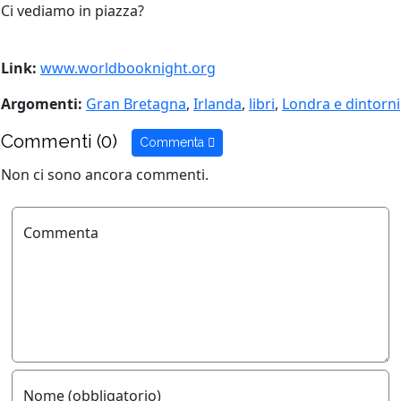
Ci vediamo in piazza?
Link:
www.worldbooknight.org
Argomenti:
Gran Bretagna
,
Irlanda
,
libri
,
Londra e dintorni
Commenti (0)
Commenta
Non ci sono ancora commenti.
Commenta
Nome (obbligatorio)