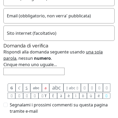
Email (obbligatorio, non verra' pubblicata)
Sito internet (facoltativo)
Domanda di verifica
Rispondi alla domanda seguente usando
una sola
parola
, nessun
numero
.
Cinque meno uno uguale...
abc
G
C
S
abc
a
abc
T
È
à
è
ì
ò
ù
é
Segnalami i prossimi commenti su questa pagina
tramite e-mail