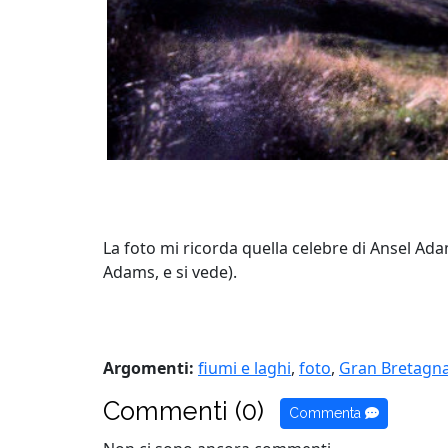
La foto mi ricorda quella celebre di Ansel Adam
Adams, e si vede).
Argomenti:
fiumi e laghi
,
foto
,
Gran Bretagn
Commenti (0)
Commenta