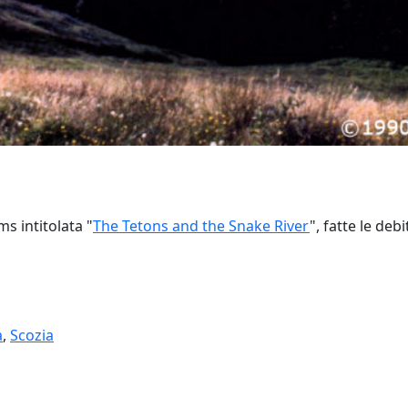
s intitolata "
The Tetons and the Snake River
", fatte le de
a
,
Scozia