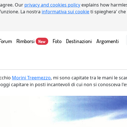
 agree. Our
privacy and cookies policy
explains how harmles
a funzione. La nostra
informativa sui cookie
ti spieghera' che
Forum
Rimborsi
Foto
Destinazioni
Argomenti
New
ecchio
Morini Treemezzo
, mi sono capitate tra le mani le scan
i oggi capitare in posti incantevoli di cui non si conosceva l