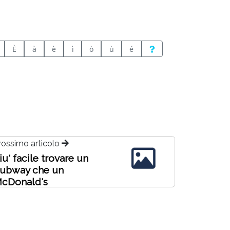
È
à
è
ì
ò
ù
é
rossimo articolo
iu' facile trovare un
ubway che un
cDonald's