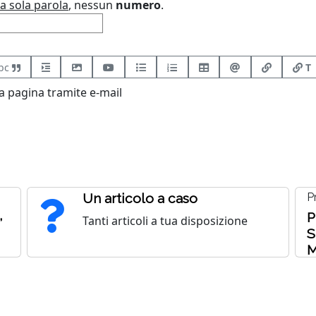
a sola parola
, nessun
numero
.
bc
T
 pagina tramite e-mail
Un articolo a caso
P
,
P
Tanti articoli a tua disposizione
S
M