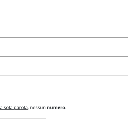
a sola parola
, nessun
numero
.