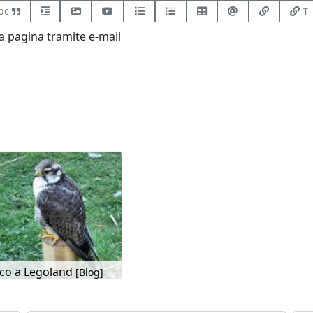
bc
T
 pagina tramite e-mail
lco a Legoland
[Blog]