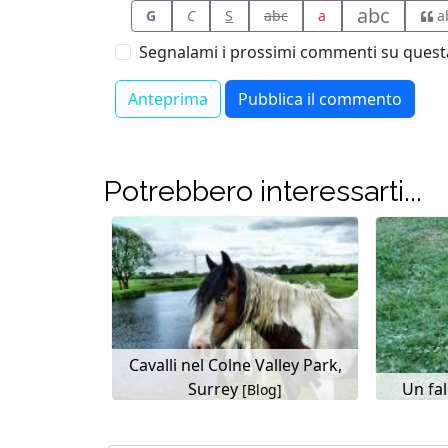
abc
G
C
S
abc
a
a
Segnalami i prossimi commenti su questa
Potrebbero interessarti...
Cavalli nel Colne Valley Park,
Surrey
Un fa
[Blog]