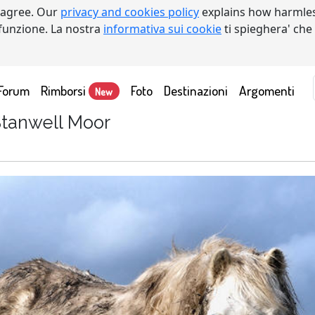
 agree. Our
privacy and cookies policy
explains how harmles
a funzione. La nostra
informativa sui cookie
ti spieghera' che
Forum
Rimborsi
Foto
Destinazioni
Argomenti
New
Stanwell Moor