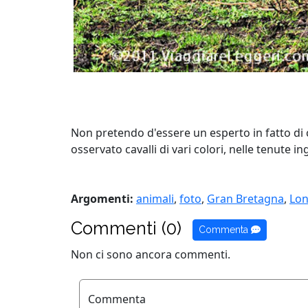
Non pretendo d'essere un esperto in fatto di c
osservato cavalli di vari colori, nelle tenute i
Argomenti:
animali
,
foto
,
Gran Bretagna
,
Lon
Commenti (0)
Commenta
Non ci sono ancora commenti.
Commenta