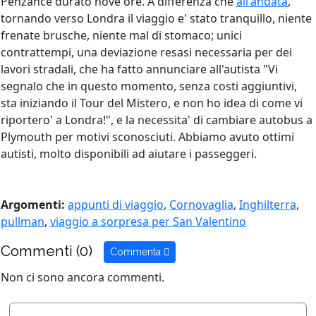
Penzance durato nove ore. A differenza che
all'andata
,
tornando verso Londra il viaggio e' stato tranquillo, niente
frenate brusche, niente mal di stomaco; unici
contrattempi, una deviazione resasi necessaria per dei
lavori stradali, che ha fatto annunciare all'autista "Vi
segnalo che in questo momento, senza costi aggiuntivi,
sta iniziando il Tour del Mistero, e non ho idea di come vi
riportero' a Londra!", e la necessita' di cambiare autobus a
Plymouth per motivi sconosciuti. Abbiamo avuto ottimi
autisti, molto disponibili ad aiutare i passeggeri.
Argomenti:
appunti di viaggio
,
Cornovaglia
,
Inghilterra
,
pullman
,
viaggio a sorpresa per San Valentino
Commenti (0)
Commenta
Non ci sono ancora commenti.