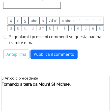
abc
G
C
S
abc
a
abc
T
È
à
è
ì
ò
ù
é
Segnalami i prossimi commenti su questa pagina
tramite e-mail
Articolo precedente
Tornando a terra da Mount St Michael