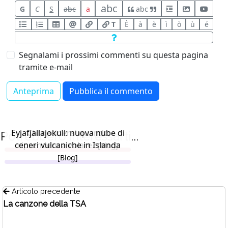
abc
G
C
S
abc
a
abc
T
È
à
è
ì
ò
ù
é
Segnalami i prossimi commenti su questa pagina
tramite e-mail
Eyjafjallajokull: nuova nube di
Chi decidera' quando
Potrebbero interessarti...
ceneri vulcaniche in Islanda
riprendere a volare?
[Blog]
[Blog]
Articolo precedente
La canzone della TSA