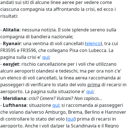
andati sui siti di alcune linee aeree per vedere come
ciascuna compagnia sta affrontando la crisi, ed ecco i
risultati:
-
Alitalia
: nessuna notizia. Il sole splende sereno sulla
compagnia di bandiera nazionale;
-
Ryanair
: una ventina di voli cancellati (
elenco
), tra cui
FR3595 e FR3596, che collegano Pisa con Lubecca. La
pagina sulla crisi e'
qui
;
-
easyJet
: rischio cancellazione per i voli che utilizzano
alcuni aeroporti olandesi e tedeschi, ma per ora non c'e'
un elenco di voli cancellati, la linea aerea raccomanda ai
passeggeri di verificare lo stato del volo
prima
di recarsi in
aeroporto. La pagina sulla situazione e'
qui
;
-
Meridiana
:
crisi? Cenere? Vulcani? Non capisco...
-
Lufthansa
: situazione
qui
; si raccomanda ai passeggeri
che volano da/verso Amburgo, Brema, Berlino e Hannover
di controllare lo stato del volo (
qui
) prima di recarsi in
aeroporto. Anche i voli da/per la Scandinavia e il Regno