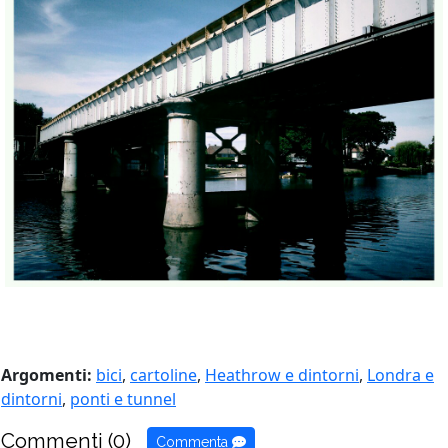
Argomenti:
bici
,
cartoline
,
Heathrow e dintorni
,
Londra e
dintorni
,
ponti e tunnel
Commenti (0)
Commenta