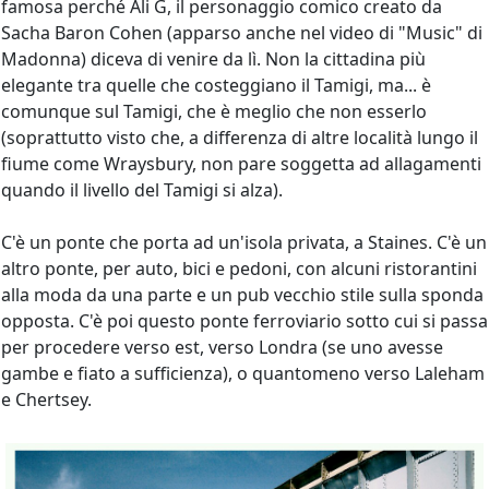
famosa perché Ali G, il personaggio comico creato da
Sacha Baron Cohen (apparso anche nel video di "Music" di
Madonna) diceva di venire da lì. Non la cittadina più
elegante tra quelle che costeggiano il Tamigi, ma... è
comunque sul Tamigi, che è meglio che non esserlo
(soprattutto visto che, a differenza di altre località lungo il
fiume come Wraysbury, non pare soggetta ad allagamenti
quando il livello del Tamigi si alza).
C'è un ponte che porta ad un'isola privata, a Staines. C'è un
altro ponte, per auto, bici e pedoni, con alcuni ristorantini
alla moda da una parte e un pub vecchio stile sulla sponda
opposta. C'è poi questo ponte ferroviario sotto cui si passa
per procedere verso est, verso Londra (se uno avesse
gambe e fiato a sufficienza), o quantomeno verso Laleham
e Chertsey.