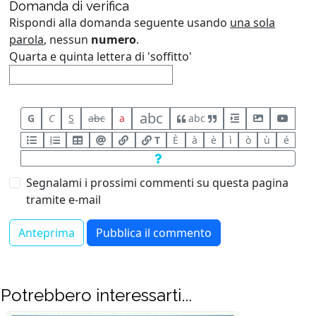
Domanda di verifica
Rispondi alla domanda seguente usando
una sola
parola
, nessun
numero
.
Quarta e quinta lettera di 'soffitto'
abc
G
C
S
abc
a
abc
T
È
à
è
ì
ò
ù
é
Segnalami i prossimi commenti su questa pagina
tramite e-mail
Potrebbero interessarti...