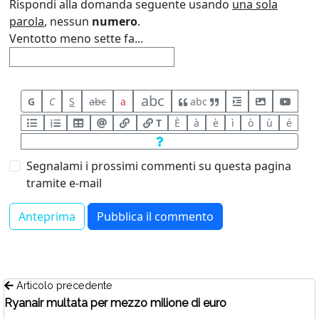
Rispondi alla domanda seguente usando
una sola
parola
, nessun
numero
.
Ventotto meno sette fa...
abc
G
C
S
abc
a
abc
T
È
à
è
ì
ò
ù
é
Segnalami i prossimi commenti su questa pagina
tramite e-mail
Articolo precedente
Ryanair multata per mezzo milione di euro