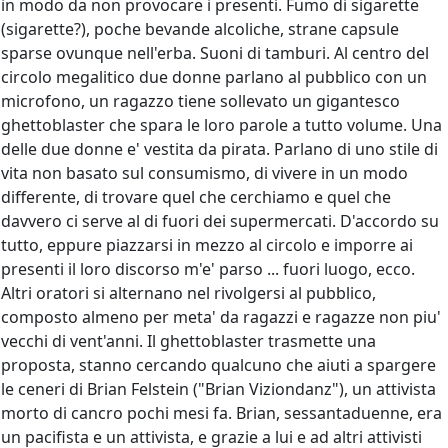
in modo da non provocare i presenti. Fumo di sigarette
(sigarette?), poche bevande alcoliche, strane capsule
sparse ovunque nell'erba. Suoni di tamburi. Al centro del
circolo megalitico due donne parlano al pubblico con un
microfono, un ragazzo tiene sollevato un gigantesco
ghettoblaster che spara le loro parole a tutto volume. Una
delle due donne e' vestita da pirata. Parlano di uno stile di
vita non basato sul consumismo, di vivere in un modo
differente, di trovare quel che cerchiamo e quel che
davvero ci serve al di fuori dei supermercati. D'accordo su
tutto, eppure piazzarsi in mezzo al circolo e imporre ai
presenti il loro discorso m'e' parso ... fuori luogo, ecco.
Altri oratori si alternano nel rivolgersi al pubblico,
composto almeno per meta' da ragazzi e ragazze non piu'
vecchi di vent'anni. Il ghettoblaster trasmette una
proposta, stanno cercando qualcuno che aiuti a spargere
le ceneri di Brian Felstein ("Brian Viziondanz"), un attivista
morto di cancro pochi mesi fa. Brian, sessantaduenne, era
un pacifista e un attivista, e grazie a lui e ad altri attivisti