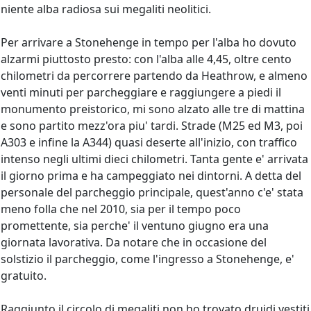
niente alba radiosa sui megaliti neolitici.
Per arrivare a Stonehenge in tempo per l'alba ho dovuto
alzarmi piuttosto presto: con l'alba alle 4,45, oltre cento
chilometri da percorrere partendo da Heathrow, e almeno
venti minuti per parcheggiare e raggiungere a piedi il
monumento preistorico, mi sono alzato alle tre di mattina
e sono partito mezz'ora piu' tardi. Strade (M25 ed M3, poi
A303 e infine la A344) quasi deserte all'inizio, con traffico
intenso negli ultimi dieci chilometri. Tanta gente e' arrivata
il giorno prima e ha campeggiato nei dintorni. A detta del
personale del parcheggio principale, quest'anno c'e' stata
meno folla che nel 2010, sia per il tempo poco
promettente, sia perche' il ventuno giugno era una
giornata lavorativa. Da notare che in occasione del
solstizio il parcheggio, come l'ingresso a Stonehenge, e'
gratuito.
Raggiunto il circolo di megaliti non ho trovato druidi vestiti