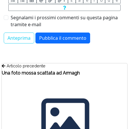
T
È
à
è
ì
ò
ù
é
Segnalami i prossimi commenti su questa pagina
tramite e-mail
Articolo precedente
Una foto mossa scattata ad Armagh