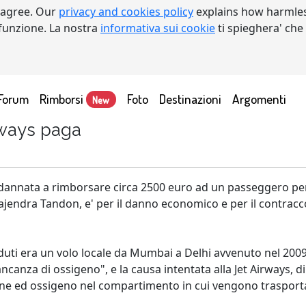
 agree. Our
privacy and cookies policy
explains how harmles
a funzione. La nostra
informativa sui cookie
ti spieghera' che
Forum
Rimborsi
Foto
Destinazioni
Argomenti
New
rways paga
dannata a rimborsare circa 2500 euro ad un passeggero per l
ajendra Tandon, e' per il danno economico e per il contracc
ceduti era un volo locale da Mumbai a Delhi avvenuto nel 2009
ncanza di ossigeno", e la causa intentata alla Jet Airways, 
one ed ossigeno nel compartimento in cui vengono trasportat