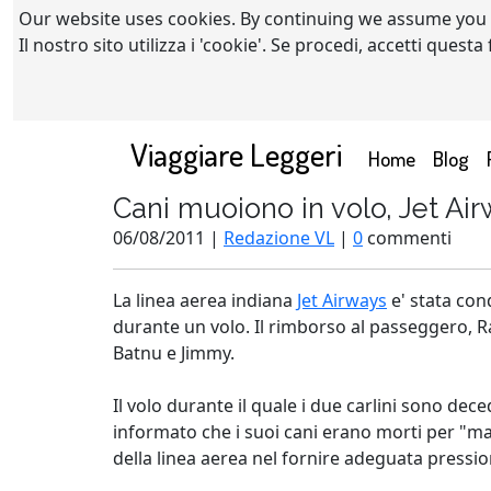
Our website uses cookies. By continuing we assume you
Il nostro sito utilizza i 'cookie'. Se procedi, accetti quest
Viaggiare Leggeri
(current)
Home
Blog
Cani muoiono in volo, Jet Ai
06/08/2011 |
Redazione VL
|
0
commenti
La linea aerea indiana
Jet Airways
e' stata con
durante un volo. Il rimborso al passeggero, R
Batnu e Jimmy.
Il volo durante il quale i due carlini sono de
informato che i suoi cani erano morti per "ma
della linea aerea nel fornire adeguata pressi