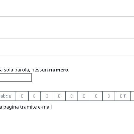
a sola parola
, nessun
numero
.
abc
T
 pagina tramite e-mail