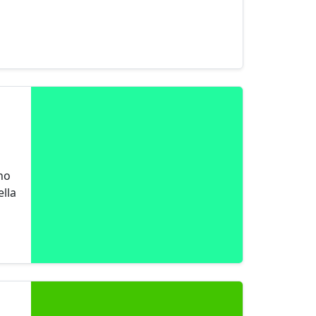
ano
ella