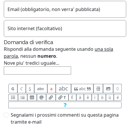
Email (obbligatorio, non verra' pubblicata)
Sito internet (facoltativo)
Domanda di verifica
Rispondi alla domanda seguente usando
una sola
parola
, nessun
numero
.
Nove piu' tredici uguale...
abc
G
C
S
abc
a
abc
T
È
à
è
ì
ò
ù
é
Segnalami i prossimi commenti su questa pagina
tramite e-mail