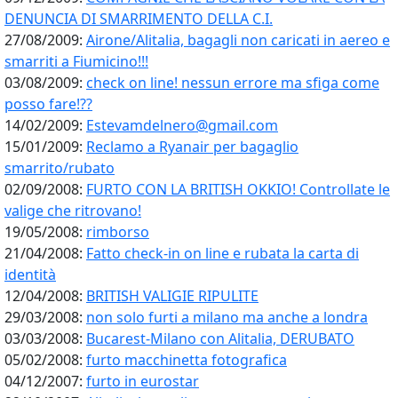
DENUNCIA DI SMARRIMENTO DELLA C.I.
27/08/2009:
Airone/Alitalia, bagagli non caricati in aereo e
smarriti a Fiumicino!!!
03/08/2009:
check on line! nessun errore ma sfiga come
posso fare!??
14/02/2009:
Estevamdelnero@gmail.com
15/01/2009:
Reclamo a Ryanair per bagaglio
smarrito/rubato
02/09/2008:
FURTO CON LA BRITISH OKKIO! Controllate le
valige che ritrovano!
19/05/2008:
rimborso
21/04/2008:
Fatto check-in on line e rubata la carta di
identità
12/04/2008:
BRITISH VALIGIE RIPULITE
29/03/2008:
non solo furti a milano ma anche a londra
03/03/2008:
Bucarest-Milano con Alitalia, DERUBATO
05/02/2008:
furto macchinetta fotografica
04/12/2007:
furto in eurostar