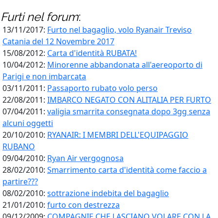
Furti
nel forum
:
13/11/2017:
Furto nel bagaglio, volo Ryanair Treviso
Catania del 12 Novembre 2017
15/08/2012:
Carta d'identità RUBATA!
10/04/2012:
Minorenne abbandonata all'aereoporto di
Parigi e non imbarcata
03/11/2011:
Passaporto rubato volo perso
22/08/2011:
IMBARCO NEGATO CON ALITALIA PER FURTO
07/04/2011:
valigia smarrita consegnata dopo 3gg senza
alcuni oggetti
20/10/2010:
RYANAIR: I MEMBRI DELL'EQUIPAGGIO
RUBANO
09/04/2010:
Ryan Air vergognosa
28/02/2010:
Smarrimento carta d'identità come faccio a
partire???
08/02/2010:
sottrazione indebita del bagaglio
21/01/2010:
furto con destrezza
09/12/2009:
COMPAGNIE CHE LASCIANO VOLARE CON LA