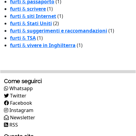
furti
&
passaporto
(1)
furti
&
scrivere
(1)
furti
&
siti Internet
(1)
furti
&
Stati Uniti
(2)
furti
&
suggerimenti e raccomandazioni
(1)
furti
&
TSA
(1)
furti
&
vivere in Inghilterra
(1)
Come seguirci
Whatsapp
Twitter
Facebook
Instagram
Newsletter
RSS