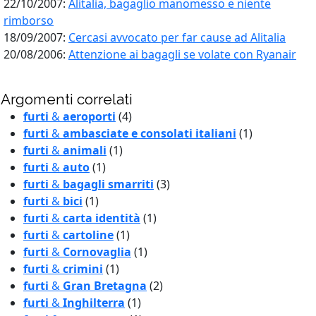
22/10/2007:
Alitalia, bagaglio manomesso e niente
rimborso
18/09/2007:
Cercasi avvocato per far cause ad Alitalia
20/08/2006:
Attenzione ai bagagli se volate con Ryanair
Argomenti correlati
furti
&
aeroporti
(4)
furti
&
ambasciate e consolati italiani
(1)
furti
&
animali
(1)
furti
&
auto
(1)
furti
&
bagagli smarriti
(3)
furti
&
bici
(1)
furti
&
carta identità
(1)
furti
&
cartoline
(1)
furti
&
Cornovaglia
(1)
furti
&
crimini
(1)
furti
&
Gran Bretagna
(2)
furti
&
Inghilterra
(1)