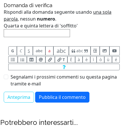
Domanda di verifica
Rispondi alla domanda seguente usando
una sola
parola
, nessun
numero
.
Quarta e quinta lettera di 'soffitto'
abc
G
C
S
abc
a
abc
T
È
à
è
ì
ò
ù
é
Segnalami i prossimi commenti su questa pagina
tramite e-mail
Potrebbero interessarti...