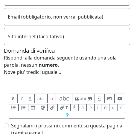
Email (obbligatorio, non verra' pubblicata)
Sito internet (facoltativo)
Domanda di verifica
Rispondi alla domanda seguente usando
una sola
parola
, nessun
numero
.
Nove piu' tredici uguale...
abc
G
C
S
abc
a
abc
T
È
à
è
ì
ò
ù
é
Segnalami i prossimi commenti su questa pagina
tramite e-mail