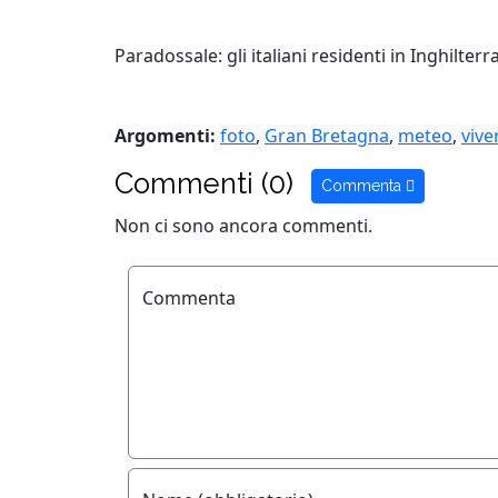
Paradossale: gli italiani residenti in Inghilt
Argomenti:
foto
,
Gran Bretagna
,
meteo
,
vive
Commenti (0)
Commenta
Non ci sono ancora commenti.
Commenta