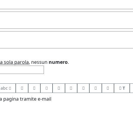
a sola parola
, nessun
numero
.
abc
T
 pagina tramite e-mail