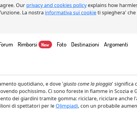
 agree. Our
privacy and cookies policy
explains how harmles
a funzione. La nostra
informativa sui cookie
ti spieghera' che
Forum
Rimborsi
Foto
Destinazioni
Argomenti
New
tamento quotidiano, e dove '
giusto come la pioggia
' significa
 piovendo pochissimo. Ci sono foreste in fiamme in Scozia e Ga
amento dei giardini tramite gomma: riciclare, riciclare anche l
ioni di spettatori per le
Olimpiadi
, con un probabile aument