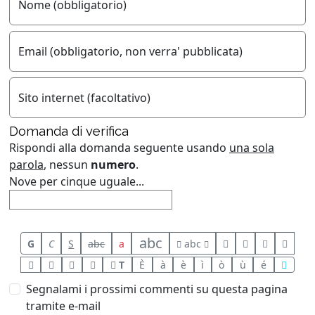
Nome (obbligatorio)
Email (obbligatorio, non verra' pubblicata)
Sito internet (facoltativo)
Domanda di verifica
Rispondi alla domanda seguente usando
una sola
parola
, nessun
numero
.
Nove per cinque uguale...
abc
G
C
S
abc
a
abc
T
È
à
è
ì
ò
ù
é
Segnalami i prossimi commenti su questa pagina
tramite e-mail