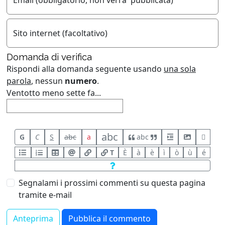
Sito internet (facoltativo)
Domanda di verifica
Rispondi alla domanda seguente usando
una sola
parola
, nessun
numero
.
Ventotto meno sette fa...
abc
G
C
S
abc
a
abc
T
È
à
è
ì
ò
ù
é
Segnalami i prossimi commenti su questa pagina
tramite e-mail