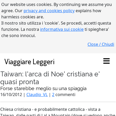
Our website uses cookies. By continuing we assume you
agree. Our
privacy and cookies policy
explains how
harmless cookies are.
Il nostro sito utilizza i 'cookie'. Se procedi, accetti questa
funzione. La nostra
informativa sui cookie
ti spieghera'
che sono innocui.
Close / Chiudi
Viaggiare Leggeri
Taiwan: l'arca di Noe' cristiana e'
quasi pronta
Forse starebbe meglio su una spiaggia
16/10/2012 |
Claudio_VL
|
2
commenti
Chiesa cristiana - e probabilmente cattolica - vista a
Taiwan, dalle parti di LaLa Mountain (dove si vedono anche