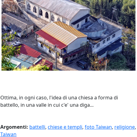
Ottima, in ogni caso, l'idea di una chiesa a forma di
battello, in una valle in cui c'e' una diga...
Argomenti:
battelli
,
chiese e templi
,
foto Taiwan
,
religione
,
Taiwan