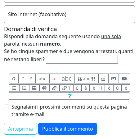
Sito internet (facoltativo)
Domanda di verifica
Rispondi alla domanda seguente usando
una sola
parola
, nessun
numero
.
Se ho cinque spammer e due vengono arrestati, quanti
ne restano liberi?
abc
G
C
S
abc
a
abc
T
È
à
è
ì
ò
ù
é
Segnalami i prossimi commenti su questa pagina
tramite e-mail