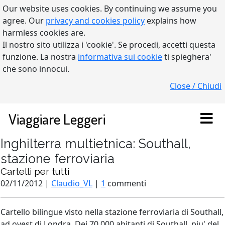
Our website uses cookies. By continuing we assume you
agree. Our
privacy and cookies policy
explains how
harmless cookies are.
Il nostro sito utilizza i 'cookie'. Se procedi, accetti questa
funzione. La nostra
informativa sui cookie
ti spieghera'
che sono innocui.
Close / Chiudi
Viaggiare Leggeri
Inghilterra multietnica: Southall,
stazione ferroviaria
Cartelli per tutti
02/11/2012 |
Claudio_VL
|
1
commenti
Cartello bilingue visto nella stazione ferroviaria di Southall,
ad ovest di Londra. Dei 70.000 abitanti di Southall, piu' del