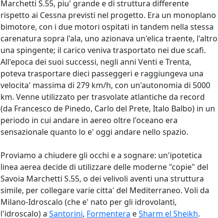
Marchetti S.55, piu' grande e
di struttura differente
rispetto ai Cessna previsti nel progetto. Era un monoplano
bimotore, con i due motori ospitati in tandem nella stessa
carenatura sopra l'ala, uno azionava un'elica traente, l'altro
una spingente; il carico veniva trasportato nei due scafi.
All'epoca dei suoi successi, negli anni Venti e Trenta,
poteva trasportare dieci passeggeri e raggiungeva una
velocita' massima di 279 km/h, con un'autonomia di 5000
km. Venne utilizzato per trasvolate atlantiche da record
(da Francesco de Pinedo, Carlo del Prete, Italo Balbo) in un
periodo in cui andare in aereo oltre l'oceano era
sensazionale quanto lo e' oggi andare nello spazio.
Proviamo a chiudere gli occhi e a sognare: un'ipotetica
linea aerea decide di utilizzare delle moderne "copie" del
Savoia Marchetti S.55, o dei velivoli aventi una struttura
simile, per collegare varie citta' del Mediterraneo. Voli da
Milano-Idroscalo (che e' nato per gli idrovolanti,
l'idroscalo) a
Santorini
,
Formentera
e
Sharm el Sheikh
.