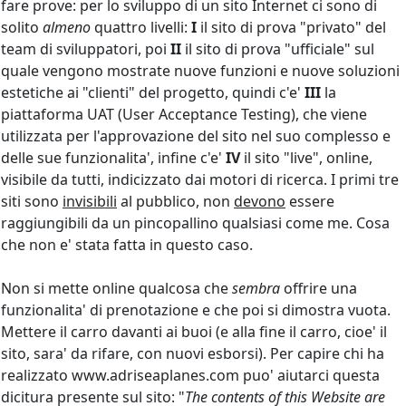
fare prove: per lo sviluppo di un sito Internet ci sono di
solito
almeno
quattro livelli:
I
il sito di prova "privato" del
team di sviluppatori, poi
II
il sito di prova "ufficiale" sul
quale vengono mostrate nuove funzioni e nuove soluzioni
estetiche ai "clienti" del progetto, quindi c'e'
III
la
piattaforma UAT (User Acceptance Testing), che viene
utilizzata per l'approvazione del sito nel suo complesso e
delle sue funzionalita', infine c'e'
IV
il sito "live", online,
visibile da tutti, indicizzato dai motori di ricerca. I primi tre
siti sono
invisibili
al pubblico, non
devono
essere
raggiungibili da un pincopallino qualsiasi come me. Cosa
che non e' stata fatta in questo caso.
Non si mette online qualcosa che
sembra
offrire una
funzionalita' di prenotazione e che poi si dimostra vuota.
Mettere il carro davanti ai buoi (e alla fine il carro, cioe' il
sito, sara' da rifare, con nuovi esborsi). Per capire chi ha
realizzato www.adriseaplanes.com puo' aiutarci questa
dicitura presente sul sito: "
The contents of this Website are