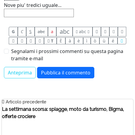
Nove piu' tredici uguale...
abc
G
C
S
abc
a
abc
T
È
à
è
ì
ò
ù
é
Segnalami i prossimi commenti su questa pagina
tramite e-mail
Articolo precedente
La settimana scorsa: spiagge, moto da turismo, Bigma,
offerte crociere