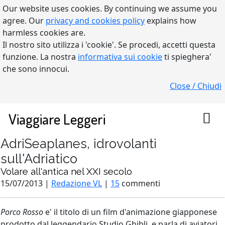
Our website uses cookies. By continuing we assume you
agree. Our
privacy and cookies policy
explains how
harmless cookies are.
Il nostro sito utilizza i 'cookie'. Se procedi, accetti questa
funzione. La nostra
informativa sui cookie
ti spieghera'
che sono innocui.
Close / Chiudi
Viaggiare Leggeri
AdriSeaplanes, idrovolanti
sull'Adriatico
Volare all'antica nel XXI secolo
15/07/2013 |
Redazione VL
|
15
commenti
Porco Rosso
e' il titolo di un film d'animazione giapponese
prodotto dal leggendario Studio Ghibli, e parla di aviatori