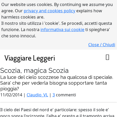
Our website uses cookies. By continuing we assume you
agree. Our
privacy and cookies policy
explains how
harmless cookies are.
Il nostro sito utilizza i 'cookie'. Se procedi, accetti questa
funzione. La nostra
informativa sui cookie
ti spieghera'
che sono innocui.
Close / Chiudi
Viaggiare Leggeri
Scozia, magica Scozia
La luce del cielo scozzese ha qualcosa di speciale.
Sara' che per vederla bisogna sopportare tanta
pioggia?
11/02/2014 |
Claudio_VL
|
3
commenti
Il cielo dei Paesi del nord e' particolare: spesso il sole e'
poco sopra l'orizzonte, l'alba e' presto e il tramonto arriva