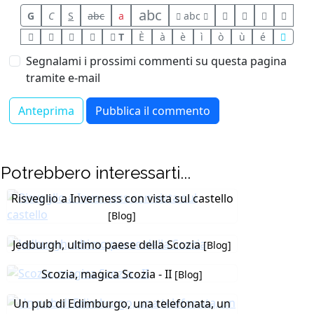
abc
G
C
S
abc
a
abc
T
È
à
è
ì
ò
ù
é
Segnalami i prossimi commenti su questa pagina
tramite e-mail
Potrebbero interessarti...
Risveglio a Inverness con vista sul castello
[Blog]
Jedburgh, ultimo paese della Scozia
[Blog]
Scozia, magica Scozia - II
[Blog]
Un pub di Edimburgo, una telefonata, un