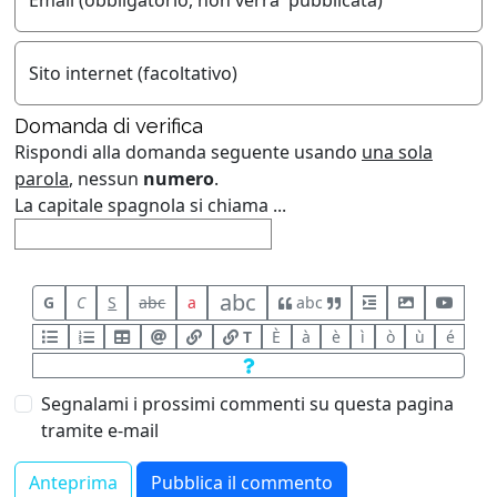
Sito internet (facoltativo)
Domanda di verifica
Rispondi alla domanda seguente usando
una sola
parola
, nessun
numero
.
La capitale spagnola si chiama ...
abc
G
C
S
abc
a
abc
T
È
à
è
ì
ò
ù
é
Segnalami i prossimi commenti su questa pagina
tramite e-mail