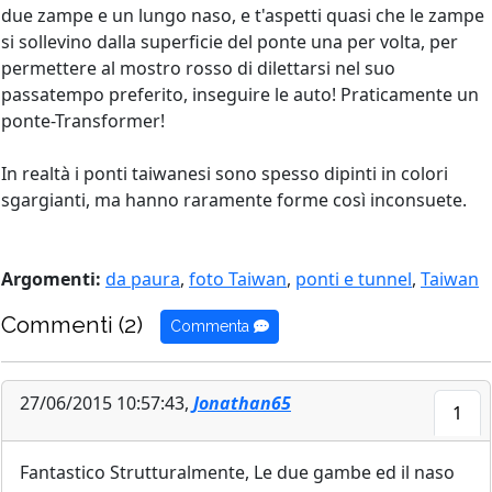
due zampe e un lungo naso, e t'aspetti quasi che le zampe
si sollevino dalla superficie del ponte una per volta, per
permettere al mostro rosso di dilettarsi nel suo
passatempo preferito, inseguire le auto! Praticamente un
ponte-Transformer!
In realtà i ponti taiwanesi sono spesso dipinti in colori
sgargianti, ma hanno raramente forme così inconsuete.
Argomenti:
da paura
,
foto Taiwan
,
ponti e tunnel
,
Taiwan
Commenti (2)
Commenta
27/06/2015 10:57:43,
Jonathan65
1
Fantastico Strutturalmente, Le due gambe ed il naso