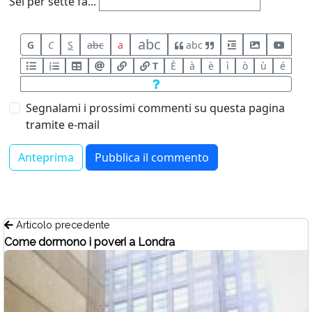
Sei per sette fa...
abc
G
C
S
abc
a
abc
T
È
à
è
ì
ò
ù
é
Segnalami i prossimi commenti su questa pagina
tramite e-mail
Articolo precedente
Come dormono i poveri a Londra