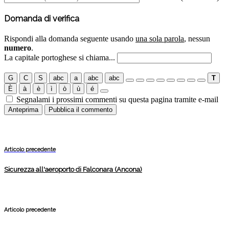
Domanda di verifica
Rispondi alla domanda seguente usando
una sola parola
, nessun
numero
.
La capitale portoghese si chiama...
G
C
S
abc
a
abc
abc
T
È
à
è
ì
ò
ù
é
Segnalami i prossimi commenti su questa pagina tramite e-mail
Articolo precedente
Sicurezza all'aeroporto di Falconara (Ancona)
Articolo precedente