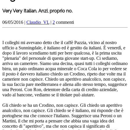
Very Very Italian. Anzi, proprio no.
06/05/2016 |
Claudio_VL
|
2
commenti
I colleghi mi avevano detto che il caffè Pazzia, vicino al nostro
ufficio a Sunningdale, è italiano ed è gestito da italiani. È venerdì, e
dopo il lavoro scendiamo tutti per bere qualcosa, è la prima uscita
"plenaria" del personale di questa giovane start-up. Ci sediamo,
arriva un cameriere. Siamo una decina, quasi tutti i colleghi ordinano
birra, un paio ordinano acqua minerale o Coca Cola io per vedere se
il posto è davvero italiano chiedo un Crodino, ripeto due volte ma il
cameriere non capisce. Chiedo un aperitivo analcolico, non capisce,
la sua faccia pare mediterranea e aliena allo stesso tempo, suggerisce
una Peroni. Con Ron, detentore della carta di credito aziendale,
vado al bancone, vediamo se il titolare può aiutare.
Gli chiedo se ha un Crodino, non capisce. Gli chiedo un aperitivo
analcolico, non capisce. Gli chiedo se è italiano, mi risponde che è
portoghese ma che conosce l'italiano. Suggerisce una Peroni o un
Martini, il che mi porta a pensare che abbia una vaga idea del
concetto di "aperitivo", ma che non capisca il significato di