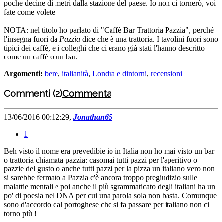
poche decine di metri dalla stazione del paese. Io non ci tornerò, voi
fate come volete.
NOTA: nel titolo ho parlato di "Caffè Bar Trattoria Pazzia", perché
l'insegna fuori da
Pazzia
dice che è una trattoria. I tavolini fuori sono
tipici dei caffè, e i colleghi che ci erano già stati l'hanno descritto
come un caffè o un bar.
Argomenti:
bere
,
italianità
,
Londra e dintorni
,
recensioni
Commenti (2)
Commenta
13/06/2016 00:12:29,
Jonathan65
1
Beh visto il nome era prevedibie io in Italia non ho mai visto un bar
o trattoria chiamata pazzia: casomai tutti pazzi per l'aperitivo o
pazzie del gusto o anche tutti pazzi per la pizza un italiano vero non
si sarebbe fermato a Pazzia c'è ancora troppo pregiudizio sulle
malattie mentali e poi anche il più sgrammaticato degli italiani ha un
po' di poesia nel DNA per cui una parola sola non basta. Comunque
sono d'accordo dal portoghese che si fa passare per italiano non ci
torno più !