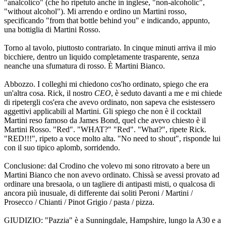
"analcolico" (che ho ripetuto anche in inglese, "non-alcoholic",
"without alcohol"). Mi arrendo e ordino un Martini rosso,
specificando "from that bottle behind you" e indicando, appunto,
una bottiglia di Martini Rosso.
Torno al tavolo, piuttosto contrariato. In cinque minuti arriva il mio
bicchiere, dentro un liquido completamente trasparente, senza
neanche una sfumatura di rosso. È Martini Bianco.
Abbozzo. I colleghi mi chiedono cos'ho ordinato, spiego che era
un'altra cosa. Rick, il nostro
CEO
, è seduto davanti a me e mi chiede
di ripetergli cos'era che avevo ordinato, non sapeva che esistessero
aggettivi applicabili al Martini. Gli spiego che non è il cocktail
Martini reso famoso da James Bond, quel che avevo chiesto è il
Martini Rosso. "Red". "WHAT?" "Red". "What?", ripete Rick.
"RED!!!", ripeto a voce molto alta. "No need to shout", risponde lui
con il suo tipico aplomb, sorridendo.
Conclusione: dal Crodino che volevo mi sono ritrovato a bere un
Martini Bianco che non avevo ordinato. Chissà se avessi provato ad
ordinare una bresaola, o un tagliere di antipasti misti, o qualcosa di
ancora più inusuale, di differente dai soliti Peroni / Martini /
Prosecco / Chianti / Pinot Grigio / pasta / pizza.
GIUDIZIO: "Pazzia" è a Sunningdale, Hampshire, lungo la A30 e a