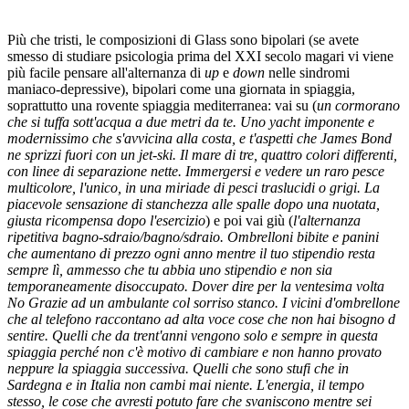
Più che tristi, le composizioni di Glass sono bipolari (se avete
smesso di studiare psicologia prima del XXI secolo magari vi viene
più facile pensare all'alternanza di
up
e
down
nelle sindromi
maniaco-depressive), bipolari come una giornata in spiaggia,
soprattutto una rovente spiaggia mediterranea: vai su (
un cormorano
che si tuffa sott'acqua a due metri da te. Uno yacht imponente e
modernissimo che s'avvicina alla costa, e t'aspetti che James Bond
ne sprizzi fuori con un jet-ski. Il mare di tre, quattro colori differenti,
con linee di separazione nette. Immergersi e vedere un raro pesce
multicolore, l'unico, in una miriade di pesci traslucidi o grigi. La
piacevole sensazione di stanchezza alle spalle dopo una nuotata,
giusta ricompensa dopo l'esercizio
) e poi vai giù (
l'alternanza
ripetitiva bagno-sdraio/bagno/sdraio. Ombrelloni bibite e panini
che aumentano di prezzo ogni anno mentre il tuo stipendio resta
sempre lì, ammesso che tu abbia uno stipendio e non sia
temporaneamente disoccupato. Dover dire per la ventesima volta
No Grazie ad un ambulante col sorriso stanco. I vicini d'ombrellone
che al telefono raccontano ad alta voce cose che non hai bisogno d
sentire. Quelli che da trent'anni vengono solo e sempre in questa
spiaggia perché non c'è motivo di cambiare e non hanno provato
neppure la spiaggia successiva. Quelli che sono stufi che in
Sardegna e in Italia non cambi mai niente. L'energia, il tempo
stesso, le cose che avresti potuto fare che svaniscono mentre sei