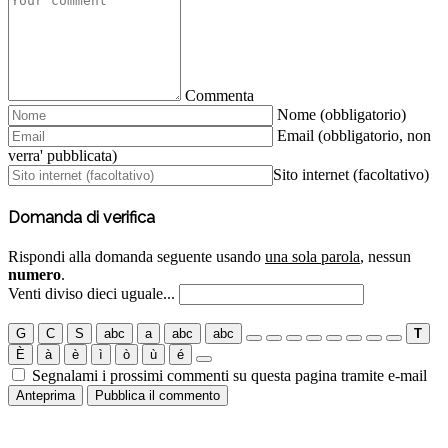
Commenta
Nome (obbligatorio)
Email (obbligatorio, non
verra' pubblicata)
Sito internet (facoltativo)
Domanda di verifica
Rispondi alla domanda seguente usando
una sola parola
, nessun
numero
.
Venti diviso dieci uguale...
G
C
S
abc
a
abc
abc
T
È
à
è
ì
ò
ù
é
Segnalami i prossimi commenti su questa pagina tramite e-mail