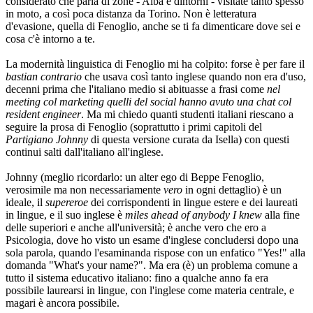
considerato che parla di zone - Alba e dintorni - visitate tanto spesso
in moto, a così poca distanza da Torino. Non è letteratura
d'evasione, quella di Fenoglio, anche se ti fa dimenticare dove sei e
cosa c'è intorno a te.
La modernità linguistica di Fenoglio mi ha colpito: forse è per fare il
bastian contrario
che usava così tanto inglese quando non era d'uso,
decenni prima che l'italiano medio si abituasse a frasi come
nel
meeting col marketing quelli del social hanno avuto una chat col
resident engineer
. Ma mi chiedo quanti studenti italiani riescano a
seguire la prosa di Fenoglio (soprattutto i primi capitoli del
Partigiano Johnny
di questa versione curata da Isella) con questi
continui salti dall'italiano all'inglese.
Johnny (meglio ricordarlo: un alter ego di Beppe Fenoglio,
verosimile ma non necessariamente
vero
in ogni dettaglio) è un
ideale, il
supereroe
dei corrispondenti in lingue estere e dei laureati
in lingue, e il suo inglese è
miles ahead of anybody I knew
alla fine
delle superiori e anche all'università; è anche vero che ero a
Psicologia, dove ho visto un esame d'inglese concludersi dopo una
sola parola, quando l'esaminanda rispose con un enfatico "Yes!" alla
domanda "What's your name?". Ma era (è) un problema comune a
tutto il sistema educativo italiano: fino a qualche anno fa era
possibile laurearsi in lingue, con l'inglese come materia centrale, e
magari è ancora possibile.