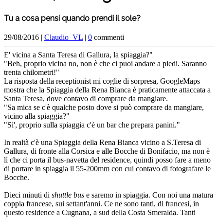
Tu a cosa pensi quando prendi il sole?
29/08/2016 |
Claudio_VL
|
0
commenti
E' vicina a Santa Teresa di Gallura, la spiaggia?"
"Beh, proprio vicina no, non è che ci puoi andare a piedi. Saranno
trenta chilometri!"
La risposta della receptionist mi coglie di sorpresa, GoogleMaps
mostra che la Spiaggia della Rena Bianca è praticamente attaccata a
Santa Teresa, dove contavo di comprare da mangiare.
"Sa mica se c'è qualche posto dove si può comprare da mangiare,
vicino alla spiaggia?"
"Si', proprio sulla spiaggia c'è un bar che prepara panini."
In realtà c'è una Spiaggia della Rena Bianca vicino a S.Teresa di
Gallura, di fronte alla Corsica e alle Bocche di Bonifacio, ma non è
lì che ci porta il bus-navetta del residence, quindi posso fare a meno
di portare in spiaggia il 55-200mm con cui contavo di fotografare le
Bocche.
Dieci minuti di
shuttle bus
e saremo in spiaggia. Con noi una matura
coppia francese, sui settant'anni. Ce ne sono tanti, di francesi, in
questo residence a Cugnana, a sud della Costa Smeralda. Tanti