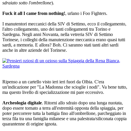
sdraiato sotto l'ombrellone
).
Fuck it all I came from nothing!
, urlano i Foo Fighters.
I manutentori meccanici della SIV di Settimo, ecco il collegamento,
l'altro collegamento, uno dei tanti collegamenti tra Torino e
Sardegna. Negli anni Novanta, nella vetreria SIV di Settimo
Torinese, i colleghi della manutenzione meccanica erano quasi tutti
sardi, a memoria. E allora? Boh. Ci saranno stati tanti altri sardi
anche in altre aziende del Torinese.
Ripenso a un cartello visto ieri ieri fuori da Olbia. C'era
un'indicazione per "La Madonna che scioglie i nodi". Va bene tutto,
ma questo livello di specializzazione mi pare eccessivo.
Archeologia digitale
. Ritorni allo sdraio dopo una lunga nuotata,
dopo essere tornato a terra all'estremità opposta della spiaggia, per
poter percorrere tutta la battigia fino all'ombrellone, parcheggiato in
terza fila tra una famiglia milanese e una palestrata/siliconata coppia
quarantenne di origine ignota.