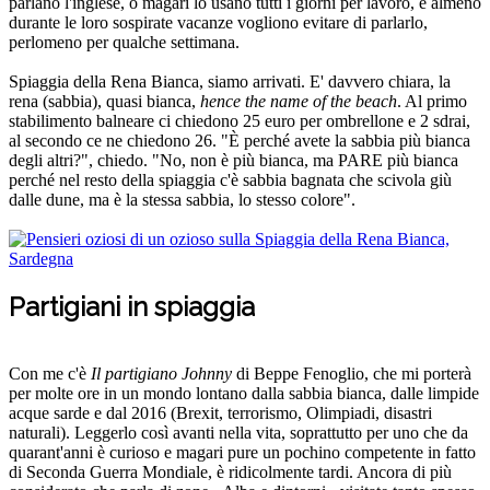
parlano l'inglese, o magari lo usano tutti i giorni per lavoro, e almeno
durante le loro sospirate vacanze vogliono evitare di parlarlo,
perlomeno per qualche settimana.
Spiaggia della Rena Bianca, siamo arrivati. E' davvero chiara, la
rena (sabbia), quasi bianca,
hence the name of the beach
. Al primo
stabilimento balneare ci chiedono 25 euro per ombrellone e 2 sdrai,
al secondo ce ne chiedono 26. "È perché avete la sabbia più bianca
degli altri?", chiedo. "No, non è più bianca, ma PARE più bianca
perché nel resto della spiaggia c'è sabbia bagnata che scivola giù
dalle dune, ma è la stessa sabbia, lo stesso colore".
Partigiani in spiaggia
Con me c'è
Il partigiano Johnny
di Beppe Fenoglio, che mi porterà
per molte ore in un mondo lontano dalla sabbia bianca, dalle limpide
acque sarde e dal 2016 (Brexit, terrorismo, Olimpiadi, disastri
naturali). Leggerlo così avanti nella vita, soprattutto per uno che da
quarant'anni è curioso e magari pure un pochino competente in fatto
di Seconda Guerra Mondiale, è ridicolmente tardi. Ancora di più