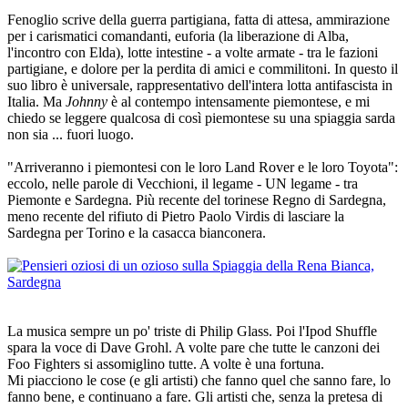
Fenoglio scrive della guerra partigiana, fatta di attesa, ammirazione
per i carismatici comandanti, euforia (la liberazione di Alba,
l'incontro con Elda), lotte intestine - a volte armate - tra le fazioni
partigiane, e dolore per la perdita di amici e commilitoni. In questo il
suo libro è universale, rappresentativo dell'intera lotta antifascista in
Italia. Ma
Johnny
è al contempo intensamente piemontese, e mi
chiedo se leggere qualcosa di così piemontese su una spiaggia sarda
non sia ... fuori luogo.
"Arriveranno i piemontesi con le loro Land Rover e le loro Toyota":
eccolo, nelle parole di Vecchioni, il legame - UN legame - tra
Piemonte e Sardegna. Più recente del torinese Regno di Sardegna,
meno recente del rifiuto di Pietro Paolo Virdis di lasciare la
Sardegna per Torino e la casacca bianconera.
La musica sempre un po' triste di Philip Glass. Poi l'Ipod Shuffle
spara la voce di Dave Grohl. A volte pare che tutte le canzoni dei
Foo Fighters si assomiglino tutte. A volte è una fortuna.
Mi piacciono le cose (e gli artisti) che fanno quel che sanno fare, lo
fanno bene, e continuano a fare. Gli artisti che, senza la pretesa di