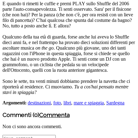
E quando ti rimetti le cuffie e premi PLAY sullo Shuffle del 2006
parte l'auto-consapevolezza. Ti senti osservato. Sara' per il fisicone
(che non hai)? Per la panza (che non c'è, per ora resisti con un lieve
filo di pancetta)? C'hai qualcosa che spunta dal costume da bagno?
No, tutto a posto anche lì. E allora?
Qualcuno della tua età di guarda, forse anche lui aveva lo Shuffle
dieci anni fa, e nel frattempo ha provato dieci soluzioni differenti per
ascoltare musica
on the go
. Qualcuno più giovane, uno dei tanti
ragazzini con l'iPhone in questa spiaggia, forse si chiede se quello
che hai è un nuovo prodotto Apple. Ti senti come un DJ con un
grammofono, o un ciclista che pedala su un velocipede
dell'Ottocento, quelli con la ruota anteriore gigantesca.
Sono le sette, tra venti minuti dobbiamo prendere la navetta che ci
riporterà al residence. Ci muoviamo.
Tu a cos'hai pensato mentre
stavi in spiaggia?
Argomenti:
destinazioni
,
foto
,
libri
,
mare e spiaggia
,
Sardegna
Commenti (0)
Commenta
Non ci sono ancora commenti.