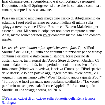
farsi chiamare cosi, si considerano e si comportano da
artigiani
.
Dopotutto, anche di Springsteen si dice che ha cantato, e continua a
cantare, sempre la stessa canzone.
Passa un anziano ambulante magrebino carico di abbigliamento da
spiaggia, i suoi piedi avranno percorso migliaia di miglia sulla
spiaggia rovente, come l'Ebreo Errante e il Batavo Maledetto, per
essere qui ora. Mi sento in colpa per non poter comprare niente.
Anzi, niente scuse: per non
voler
comprare niente. Ma non compro
niente.
Le cose che continuano a fare quel che sanno fare
. Quest'iPod
Shuffle è del 2006, e il fatto che continui a funzionare (e che
merely
continui a esistere) è stato causa di stupore, forse persino di
costernazione, tra i ragazzi dell'Apple Store di Covent Garden. Ci
sono andato due anni fa, in un periodo in cui non riuscivo a farlo
funzionare (Windows lo vedeva, lanciava iTunes, poi l'iPod spariva
dalle risorse, e io non potevo aggiungere ne' rimuovere brani), e i
ragazzi in blu
mi hanno detto "Wow! Esistono ancora questi iPod?"
"Purtroppo è fuori garanzia, non possiamo sostituirlo", "Lo vorrei
per il mio museo personale di cose Apple!". Ed è ancora qui, lo
Shuffle, su una spiaggia sarda, nel 2016.