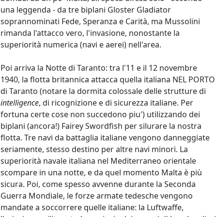
una leggenda - da tre biplani Gloster Gladiator
soprannominati Fede, Speranza e Carità, ma Mussolini
rimanda l'attacco vero, l'invasione, nonostante la
superiorità numerica (navi e aerei) nell'area.
Poi arriva la Notte di Taranto: tra l'11 e il 12 novembre
1940, la flotta britannica attacca quella italiana NEL PORTO
di Taranto (notare la dormita colossale delle strutture di
intelligence
, di ricognizione e di sicurezza italiane. Per
fortuna certe cose non succedono piu') utilizzando dei
biplani (ancora!) Fairey Swordfish per silurare la nostra
flotta. Tre navi da battaglia italiane vengono danneggiate
seriamente, stesso destino per altre navi minori. La
superiorità navale italiana nel Mediterraneo orientale
scompare in una notte, e da quel momento Malta è più
sicura. Poi, come spesso avvenne durante la Seconda
Guerra Mondiale, le forze armate tedesche vengono
mandate a soccorrere quelle italiane: la Luftwaffe,