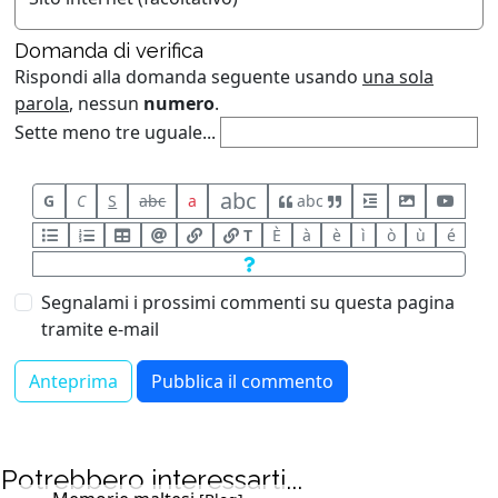
Domanda di verifica
Rispondi alla domanda seguente usando
una sola
parola
, nessun
numero
.
Sette meno tre uguale...
abc
G
C
S
abc
a
abc
T
È
à
è
ì
ò
ù
é
Segnalami i prossimi commenti su questa pagina
tramite e-mail
Potrebbero interessarti...