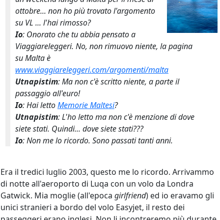
ottobre... non ho più trovato l'argomento
su VL ... l'hai rimosso?
Io
: Onorato che tu abbia pensato a
Viaggiareleggeri. No, non rimuovo niente, la pagina
su Malta è
www.viaggiareleggeri.com/argomenti/malta
Utnapistim
: Ma non c'è scritto niente, a parte il
passaggio all'euro!
Io
: Hai letto
Memorie Maltesi
?
Utnapistim
: L'ho letto ma non c'è menzione di dove
siete stati. Quindi... dove siete stati???
Io
: Non me lo ricordo. Sono passati tanti anni.
Era il tredici luglio 2003, questo me lo ricordo. Arrivammo
di notte all'aeroporto di Luqa con un volo da Londra
Gatwick. Mia moglie (all'epoca
girlfriend
) ed io eravamo gli
unici stranieri a bordo del volo Easyjet, il resto dei
passeggeri erano inglesi. Non li incontreremo più durante