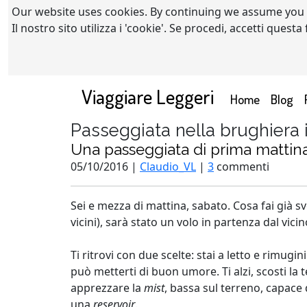
Our website uses cookies. By continuing we assume you
Il nostro sito utilizza i 'cookie'. Se procedi, accetti quest
Viaggiare Leggeri
(current)
Home
Blog
Passeggiata nella brughiera 
Una passeggiata di prima mattina
05/10/2016 |
Claudio_VL
|
3
commenti
Sei e mezza di mattina, sabato. Cosa fai già sv
vicini), sarà stato un volo in partenza dal vici
Ti ritrovi con due scelte: stai a letto e rimug
può metterti di buon umore. Ti alzi, scosti la 
apprezzare la
mist
, bassa sul terreno, capace 
una
reservoir
.