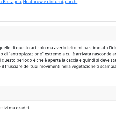
n Bretagna
,
Heathrow e dintorni
,
parchi
elle di questo articolo ma averlo letto mi ha stimolato l'id
o di "antropizzazione" estremo a cui è arrivata nasconde an
questo periodo è che è aperta la caccia e quindi si deve star
l frusciare dei tuoi movimenti nella vegetazione ti scambia 
sivi ma graditi.