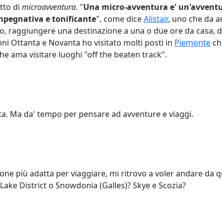
tto di
microavventura
. "
Una micro-avventura e' un'avventur
mpegnativa e tonificante
", come dice
Alistair
, uno che da a
o, raggiungere una destinazione a una o due ore da casa, d
ni Ottanta e Novanta ho visitato molti posti in
Piemonte
che
e ama visitare luoghi "off the beaten track".
ta. Ma da' tempo per pensare ad avventure e viaggi.
ione più adatta per viaggiare, mi ritrovo a voler andare da
. Lake District o Snowdonia (Galles)? Skye e Scozia?