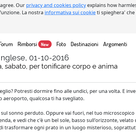
 agree. Our
privacy and cookies policy
explains how harmles
a funzione. La nostra
informativa sui cookie
ti spieghera' che
Forum
Rimborsi
Foto
Destinazioni
Argomenti
New
inglese, 01-10-2016
, sabato, per tonificare corpo e anima
eglio? Potresti dormire fino alle undici, per una volta. E inv
no aeroporto, qualcosa ti ha svegliato.
ini sul sonno perduto. Oppure vai fuori, nel tuo microscopico
tenda, e vedi che c'è un bel sole, basso sull'orizzonte, vela
di trasformare ogni prato in un luogo misterioso, soprattutto