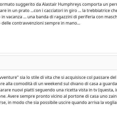
l formato suggerito da Alastair Humphreys comporta un per
e in un prato ...con i cacciatori in giro ... la trebbiatrice c
o in vacanza ... una banda di ragazzini di periferia con ma
tto delle contravvenzioni sempre in mano...
vventure" sia lo stile di vita che si acquisisce col passare 
e alla comodità di un weekend sul divano di casa a guardar
rare nuovi piatti seguendo una ricetta vista in tv (questa, in
one. Avere sempre pronto vicino al portone di casa uno zain
rse, in modo che sia possibile uscire quando arriva la vogli