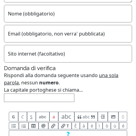
Nome (obbligatorio)
Email (obbligatorio, non verra' pubblicata)
Sito internet (facoltativo)
Domanda di verifica
Rispondi alla domanda seguente usando
una sola
parola
, nessun
numero
.
La capitale portoghese si chiama...
abc
G
C
S
abc
a
abc
T
È
à
è
ì
ò
ù
é