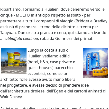
Ripartiamo. Torniamo a Hualien, dove ceneremo verso le
cinque - MOLTO in anticipo rispetto al solito - per
permettere a tutti i compagni di viaggio (Bridget e Bradley
esclusi) di prendere il treno delle diciotto e trenta per
Taoyuan. Due ore tra pranzo e cena, qui stiamo arrivando
all'
abbuffata continua
, roba da Guinness dei primati.
Lungo la costa a sud di
Hualien vediamo edifici
(hotel, b&b, case private e
guest houses) parecchio
eccentrici, come se un
architetto folle avesse avuto mano libera
nel progettare, e avesse deciso di prendere idee
dall'architettura tirolese, dell'Egeo e dei cartoni animati di
Walt Disney.
Arriviamo a Hualien verso le cinque, piove. Alle cinque e un