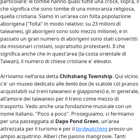
particolare: le tombe hanno quasi tutte una croce, sopra, il
che significa che sono tombe di una minoranza religiosa,
quella cristiana. Siamo in un'area con folta popolazione
aborigena ("folta" in modo relativo: su 23 milioni di
taiwanesi, gli aborigeni sono solo mezzo milione), e in
passato un gran numero di aborigeni sono stati convertiti
da missionari cristiani, soprattutto protestanti. Il che
significa anche che in quest'area (la costa orientale di
Taiwan), il numero di chiese cristiane e' elevato.
Arriviamo nell'area detta
Chihshang Township
. Qui vicino
c'e' un museo dedicato alle
bento box
(le scatole col pranzo
acquistabili sui treni taiwanesi e giapponesi) e, in generale,
all'amore dei taiwanesi per il treno come mezzo di
trasporto. Vedo anche una fondazione musicale con un
nome italiano, "Poco a poco". Proseguiamo, ci fermiamo
per una passeggiata al
Dapo Pond Green
, un'area
attrezzata per il turismo e per il
birdwatching
presso un
ampio acquitrino. Alberi che paiono mangrovie. Tanti