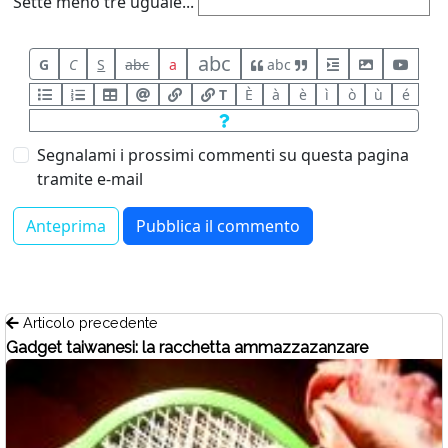
Sette meno tre uguale...
abc
G
C
S
abc
a
abc
T
È
à
è
ì
ò
ù
é
Segnalami i prossimi commenti su questa pagina
tramite e-mail
Articolo precedente
Gadget taiwanesi: la racchetta ammazzazanzare