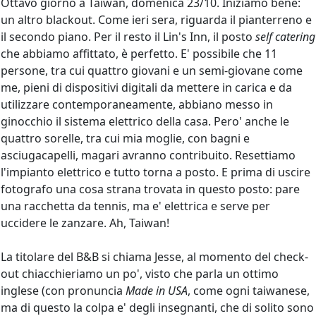
Ottavo giorno a Taiwan, domenica 23/10. Iniziamo bene:
un altro blackout. Come ieri sera, riguarda il pianterreno e
il secondo piano. Per il resto il Lin's Inn, il posto
self catering
che abbiamo affittato, è perfetto. E' possibile che 11
persone, tra cui quattro giovani e un semi-giovane come
me, pieni di dispositivi digitali da mettere in carica e da
utilizzare contemporaneamente, abbiano messo in
ginocchio il sistema elettrico della casa. Pero' anche le
quattro sorelle, tra cui mia moglie, con bagni e
asciugacapelli, magari avranno contribuito. Resettiamo
l'impianto elettrico e tutto torna a posto. E prima di uscire
fotografo una cosa strana trovata in questo posto: pare
una racchetta da tennis, ma e' elettrica e serve per
uccidere le zanzare. Ah, Taiwan!
La titolare del B&B si chiama Jesse, al momento del check-
out chiacchieriamo un po', visto che parla un ottimo
inglese (con pronuncia
Made in USA
, come ogni taiwanese,
ma di questo la colpa e' degli insegnanti, che di solito sono