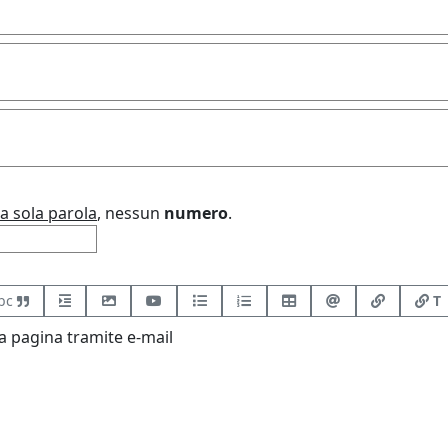
a sola parola
, nessun
numero
.
bc
T
 pagina tramite e-mail