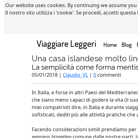
Our website uses cookies. By continuing we assume you
Il nostro sito utilizza i 'cookie'. Se procedi, accetti quest
Viaggiare Leggeri
(current)
Home
Blog
Una casa islandese molto li
La semplicità come forma menti
05/01/2018 |
Claudio_VL
|
0
commenti
In Italia, e forse in altri Paesi del Mediterra
che siano meno capaci di godere la vita (il suo 
miei compatrioti dire, in Italia e durante viag
sofisticati, dediti più alle attività pratiche che
Facendo considerazioni simili prendiamo per d
pensiero bizantino
comune dalle nostre parti, l