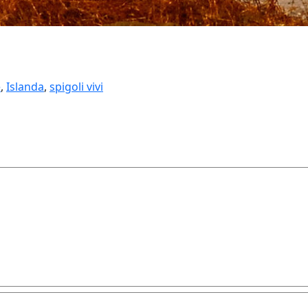
e
,
Islanda
,
spigoli vivi