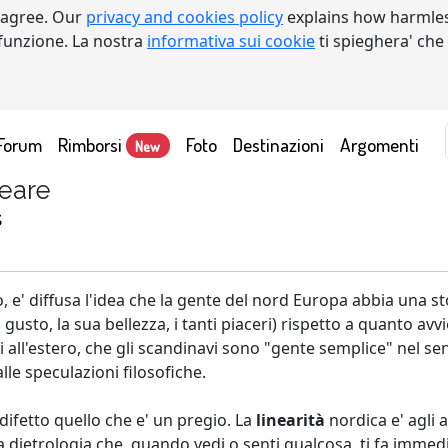
 agree. Our
privacy and cookies policy
explains how harmles
a funzione. La nostra
informativa sui cookie
ti spieghera' che
Forum
Rimborsi
Foto
Destinazioni
Argomenti
New
neare
s
neo, e' diffusa l'idea che la gente del nord Europa abbia una 
gusto, la sua bellezza, i tanti piaceri) rispetto a quanto avv
gi all'estero, che gli scandinavi sono "gente semplice" nel se
 alle speculazioni filosofiche.
ifetto quello che e' un pregio. La
linearità
nordica e' agli 
a dietrologia che, quando vedi o senti qualcosa, ti fa immed