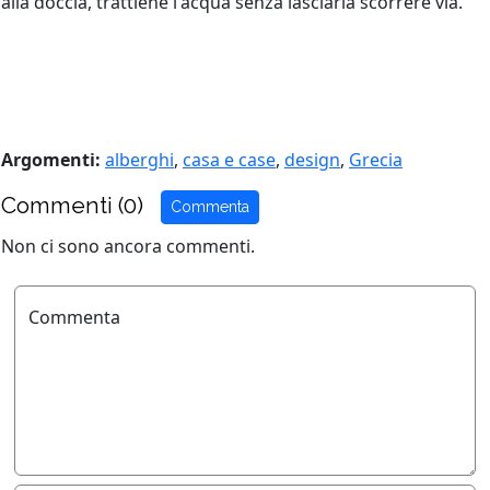
alla doccia, trattiene l'acqua senza lasciarla scorrere via.
Argomenti:
alberghi
,
casa e case
,
design
,
Grecia
Commenti (0)
Commenta
Non ci sono ancora commenti.
Commenta