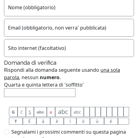
Nome (obbligatorio)
Email (obbligatorio, non verra' pubblicata)
Sito internet (facoltativo)
Domanda di verifica
Rispondi alla domanda seguente usando
una sola
parola
, nessun
numero
.
Quarta e quinta lettera di 'soffitto'
abc
G
C
S
abc
a
abc
T
È
à
è
ì
ò
ù
é
Segnalami i prossimi commenti su questa pagina