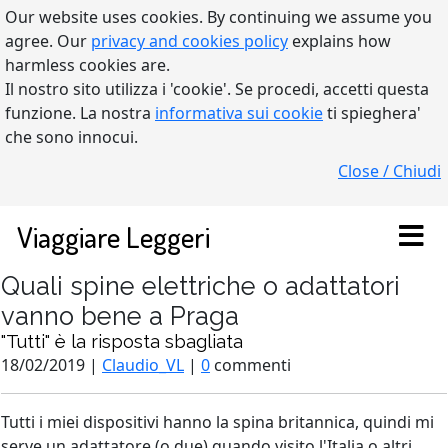
Our website uses cookies. By continuing we assume you
agree. Our
privacy and cookies policy
explains how
harmless cookies are.
Il nostro sito utilizza i 'cookie'. Se procedi, accetti questa
funzione. La nostra
informativa sui cookie
ti spieghera'
che sono innocui.
Close / Chiudi
Viaggiare Leggeri
Quali spine elettriche o adattatori
vanno bene a Praga
"Tutti" è la risposta sbagliata
18/02/2019 |
Claudio_VL
|
0
commenti
Tutti i miei dispositivi hanno la spina britannica, quindi mi
serve un adattatore (o due) quando visito l'Italia o altri