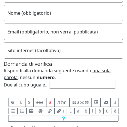
Nome (obbligatorio)
Email (obbligatorio, non verra' pubblicata)
Sito internet (facoltativo)
Domanda di verifica
Rispondi alla domanda seguente usando
una sola
parola
, nessun
numero
.
Due al cubo uguale...
abc
G
C
S
abc
a
abc
T
È
à
è
ì
ò
ù
é