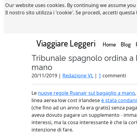
Our website uses cookies. By continuing we assume you
Il nostro sito utilizza i 'cookie'. Se procedi, accetti quest
Viaggiare Leggeri
(current)
Home
Blog
Tribunale spagnolo ordina a
mano
20/11/2019 |
Redazione VL
|
1
commenti
Le
nuove regole Ryanair sul bagaglio a mano
linea aerea low cost irlandese
è stata condan
(che fino ad un anno fa era gratis) senza pag
aveva dovuto pagare un supplemento - immagin
interessi, ma la cosa interessante è che la co
intenzione di fare.