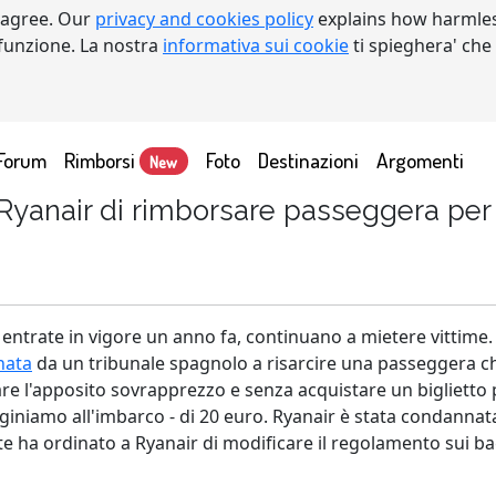
 agree. Our
privacy and cookies policy
explains how harmles
a funzione. La nostra
informativa sui cookie
ti spieghera' che
Forum
Rimborsi
Foto
Destinazioni
Argomenti
New
 Ryanair di rimborsare passeggera pe
, entrate in vigore un anno fa, continuano a mietere vittime. 
nata
da un tribunale spagnolo a risarcire una passeggera ch
are l'apposito sovrapprezzo e senza acquistare un biglietto
iamo all'imbarco - di 20 euro. Ryanair è stata condannata 
rte ha ordinato a Ryanair di modificare il regolamento sui b