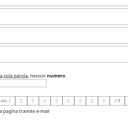
a sola parola
, nessun
numero
.
abc
T
 pagina tramite e-mail