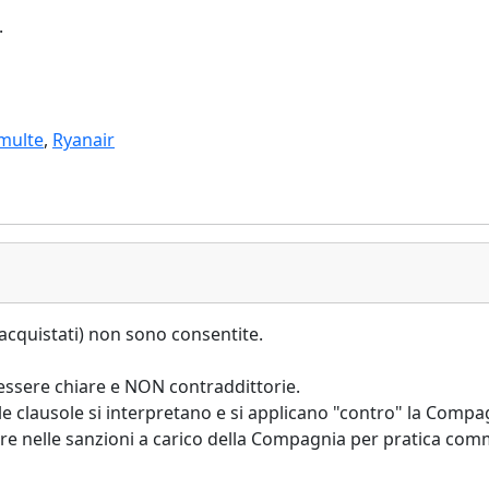
.
multe
,
Ryanair
à acquistati) non sono consentite.
 essere chiare e NON contraddittorie.
co- le clausole si interpretano e si applicano "contro" la Com
rare nelle sanzioni a carico della Compagnia per pratica com