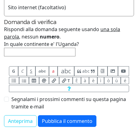
Sito internet (facoltativo)
Domanda di verifica
Rispondi alla domanda seguente usando
una sola
parola
, nessun
numero
.
In quale continente e' l'Uganda?
abc
G
C
S
abc
a
abc
T
È
à
è
ì
ò
ù
é
Segnalami i prossimi commenti su questa pagina
tramite e-mail