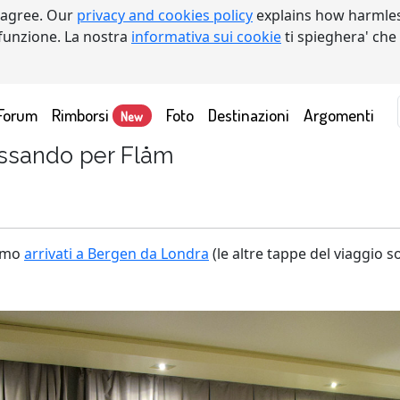
 agree. Our
privacy and cookies policy
explains how harmles
a funzione. La nostra
informativa sui cookie
ti spieghera' che
Forum
Rimborsi
Foto
Destinazioni
Argomenti
New
assando per Flåm
iamo
arrivati a Bergen da Londra
(le altre tappe del viaggio 