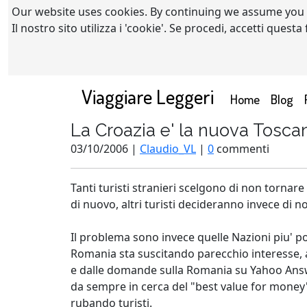
Our website uses cookies. By continuing we assume you
Il nostro sito utilizza i 'cookie'. Se procedi, accetti quest
Viaggiare Leggeri
(current)
Home
Blog
La Croazia e' la nuova Tosca
03/10/2006 |
Claudio_VL
|
0
commenti
Tanti turisti stranieri scelgono di non tornare 
di nuovo, altri turisti decideranno invece di n
Il problema sono invece quelle Nazioni piu' po
Romania sta suscitando parecchio interesse, a
e dalle domande sulla Romania su Yahoo Answer
da sempre in cerca del "best value for money
rubando turisti.