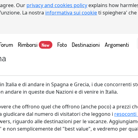
 agree. Our
privacy and cookies policy
explains how harmles
a funzione. La nostra
informativa sui cookie
ti spieghera' che
Forum
Rimborsi
Foto
Destinazioni
Argomenti
New
na
in Italia e di andare in Spagna e Grecia, i due concorrenti st
on andare in queste due Nazioni e di venire in Italia.
vere che offrono quel che offrono (anche poco) a prezzi che 
 giudicare dal numero di visitatori che leggono i
resoconti 
s, riguardo alle destinazioni per le vacanze. Aggiungiamo i
" e non semplicemente del "best value", e vedremo per quale