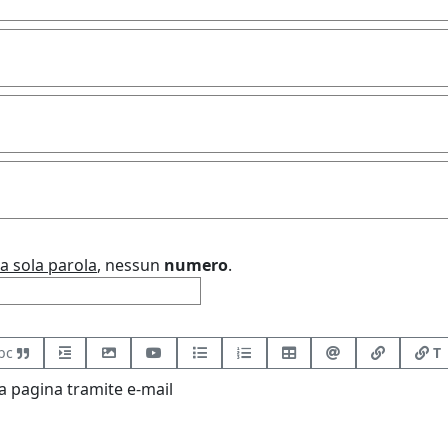
a sola parola
, nessun
numero
.
bc
T
 pagina tramite e-mail